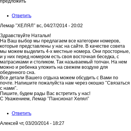
предложить
Ответить
Лемар "ХЕЛЯЛ"
вс, 04/27/2014 - 20:02
Ответ
Здравствуйте Наталья!
на
На Ваш выбор мы предлагаем все категории номеров,
здравствуйте,
которые представлены у нас на сайте. В качестве совета
подскажите
мы можем выделить 4-х местные номера. Они просторные,
на
и у них перед номером есть своя восточная беседка, с
от
матрасиками и столиком. Так называемый топчан. На нем
Наталья
можно и ребенка уложить на свежем воздухе для
обеденного сна.
Все детали Вашего отдыха можем обсудить с Вами по
почте. Напишите пожалуйста нам через окошко "Связаться
с нами".
Пишите, будем рады Вас встретить у нас!
С Уважением, Лемар "Пансионат Хелял"
Ответить
Алексей
чт, 03/20/2014 - 18:27