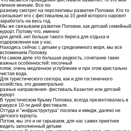
от
личное мнение. Все по-
Гость!
разному смотрят на перспективы развития Поповки. Кто то
связывает его с фестивалем,за 10 дней которого наровят
заработать на весь год.
Мы же связываем развитие Поповки, как детский семейный
курорт. Потому что, именно
для детей, нет больше такого берега для отдыха и
оздоровления как у нас.
Находясь сейчас с детьми у средиземного моря, мы все
вспоминаем Поповку.
На самом деле это большая редкость, сочетание таких
важных особенностей: песочный
пляж, очень медленное углубление и при этом кристально
чистая вода.
Для туристического сектора, как и для гостиничного
хозяйства, это диаметрально
разные направления- фестиваль Казантип или детский
курорт.
В туристическом Крыму Поповка, всегда презентовалась в
ракурсе 10-ти дней фестиваля.
Оттуда и "инфраструктура" поселка и имидж, далеко не
детского курорта.
Потом, мы это и не скрываем, для нас самих приятнее
видеть заполненный детьми