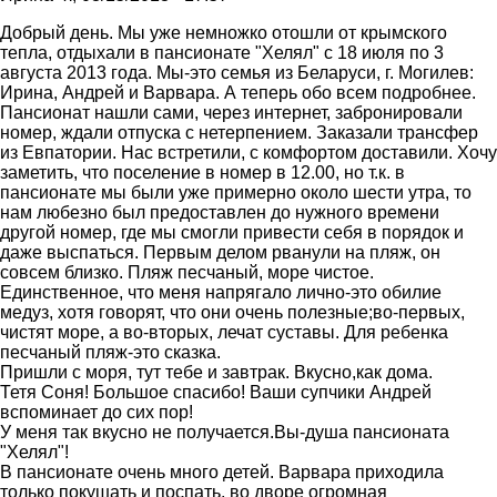
Добрый день. Мы уже немножко отошли от крымского
тепла, отдыхали в пансионате "Хелял" с 18 июля по 3
августа 2013 года. Мы-это семья из Беларуси, г. Могилев:
Ирина, Андрей и Варвара. А теперь обо всем подробнее.
Пансионат нашли сами, через интернет, забронировали
номер, ждали отпуска с нетерпением. Заказали трансфер
из Евпатории. Нас встретили, с комфортом доставили. Хочу
заметить, что поселение в номер в 12.00, но т.к. в
пансионате мы были уже примерно около шести утра, то
нам любезно был предоставлен до нужного времени
другой номер, где мы смогли привести себя в порядок и
даже выспаться. Первым делом рванули на пляж, он
совсем близко. Пляж песчаный, море чистое.
Единственное, что меня напрягало лично-это обилие
медуз, хотя говорят, что они очень полезные;во-первых,
чистят море, а во-вторых, лечат суставы. Для ребенка
песчаный пляж-это сказка.
Пришли с моря, тут тебе и завтрак. Вкусно,как дома.
Тетя Соня! Большое спасибо! Ваши супчики Андрей
вспоминает до сих пор!
У меня так вкусно не получается.Вы-душа пансионата
"Хелял"!
В пансионате очень много детей. Варвара приходила
только покушать и поспать, во дворе огромная