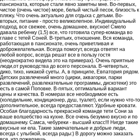
пансионата, которые стали явно заметны мне. Во-первых,
чистое (очень чистое) море, белый чистый песок, близость к
пляжу. Что очень актуально для отдыха с детьми. Во-
вторых, питание - просто великолепное. Индивидуальный
подход, все свежее, очень домашнее, вкусное! Смело
давала ребенку (1,5) все, что готовила супер-команда во
главе с тетей Соней. В-третьих, отношение. Вся команда,
работающая в пансионате, очень приветливая и
доброжелательная. Всегда помогут, всегда ответят на
любой вопрос, всегда решат все в пользу гостя
(неоднократно видела это на примерах). Очень приятные
люди,от руководства до всего персонала. В-четвертых,
дико, тихо, никакой суеты. А, в принципе, Евпатория рядом.
Детских развлечений много (цирки, аквагорки, парки
развлечений, развлекательные программы, дискотеки) это
есть в самой Поповке. В-пятых, оптимальный вариант
цены и качества. В номерах все необходимое есть
(холодильние, кондиционер, душ, туалет), если нужно что-то
дополнительное, всегда предоставляют. Удобные кровати.
Особая благодарность прекрасной команде тети Сони за
ваше волшебство на кухне. Все очень безумно вкусно и по
домашнему. Самса, чебуреки - высший класс!!! Нигде такие
вкусные ни ела. Такие замечательные и добрые люди,
всегда с улыбкой, всегда рады:) В дорогу можно заказать
все, что пожелаешь.