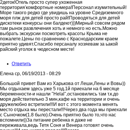
2деток!Отель просто супер ухоженная
территория'комфортные номера!Персонал изумительный!
Море такого редко где увидишь на уровне Средиземного
моря плж для детей просто рай!Проводяться для детей
дискотеки конкурсы они балдеют)))Мирный совсем рядом
там рынок развлечения хоть и немного но есть.Можно
выбрать экскурсии посмотреть красоты Крыма не
пожалете.Цены по сравнению с Краснодарским краем
приятно удивят.Спасибо персаналу хозяевам за ьакой
райский уголок в чюдесном месте!
Ответить
Елена
ср, 06/19/2013 - 08:29
Большой привет Вам из Харькова от Леши,Лены и Вовы))
Мы отдыхаем здесь уже 5 год.1й приехали на 6 месяце
беременности-и нашли "Helal",остановились там т.к.до
моря действительно 3 мин,кафе на территории и очень
дружелюбно встретили!!!И вот с этого момента менять
место отдыха мы перестали!!!Через два года мы приехали
с Сыночком(1.8 было).Очень приятно было то,что нас
вспомнили))За питание ребенка я даже не
переживала,ведь Тетя Соня и Венера готовят очень