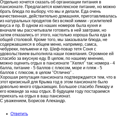
Отдельно хочется сказать об организации питания в
пансионате. Предлагается комплексное питание, но можно
брать блюда по выбору, что мы и делали. Еда очень
качественная, действительно домашняя, приготавливалась
из натуральных продуктов без всякой химии - усилителей
вкуса и пр. В одном из наших номеров была кухня и
вначале мы рассчитывали готовить в ней завтраки, но
затем отказались от этого, настолько хороша была еда в
общей столовой. Кроме того, мы заказывали блюда, не
содержавшиеся в общем меню, например, самса,
чебуреки, пельмени и пр. Шеф-повар тетя Соня с
удовольствием выполняла наши пожелания. Огромное ей
спасибо за вкусную еду. В целом, по нашему мнению,
можно оценить отдых в пансионате "Хелял" так: номера - 4
балла, питание - 5 баллов с плюсом, море и пляж - 5
баллов с плюсом, в целом "Отлично" .
Хорошая репутация пансионата подтверждается тем, что в
этот кризисный для Крыма год в этом пансионате было
довольно много отдыхающих. Большое спасибо Лемару и
его команде за наш отдых. В будущем году постараемся
приехать на отдых в ваш пансионат.
С уважением, Борисов Алекандр.
Ответить