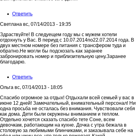
Ответить
Светлана
вс, 07/14/2013 - 19:35
Здраствуйте! В следуещем году мы с мужем хотели
отдохнуть у Вас. В периуд с 10.07.2014по22.07.2014 года. В
двух местном номере без питания с трансфером туда и
обратно.Не могли бы подскозать как заранее
забронировать номер и приблизительную цену.Заранее
благодарю.
Ответить
Ольга
вс, 07/14/2013 - 18:05
Спасибо огромное за отдых! Отдыхали всей семьей у вас в
июне 12 дней! Замечательный, внимательный персонал! Ни
одна просьба не осталась без внимания. Чувствовали себя
как дома. Дети были окружены вниманием и теплом.
Отдельно хочется сказать спасибо тете Соне, всем
девочкам, работающим на кухне. Дочка с утра бежала в
столовую за любимыми блинчиками, и заказывала себе на
обед или ужин все, что только пожелает. Какой