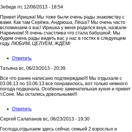
Зебиде
пт, 12/06/2013 - 18:54
Ответ
Привет Иришка! Мы тоже были очень рады знакомству с
на
вами. Как там Серёжа, Андрюша, Лёша? Мы очень часто
Добрый
вспоминаем о вас! Иришка у меня родился внук, назвали
день!
Нарвином! Я очень счастлива что стала бабушкой. Мы
Приветствует
будем очень рады видеть вас у нас в гостях в следуещем
Вас
году. ЛЮБИМ, ЦЕЛУЕМ, ЖДЁМ!
от
Ирина
Ответить
(Гомель)
Татьяна
вс, 06/23/2013 - 20:39
Все что ранее написано подтверждаю!!! Мы отдыхали с
03.06.13 по 10.06.13 все понравилось, вот только немного
погода подкачала. Особенно замечательная кухня и привет
т.Соне. Мы остались довольными!!!
Ответить
Сергей Салапанов
вс, 06/23/2013 - 19:30
Господа,отдыхаем здесь сейчас семьей 2 взрослых и