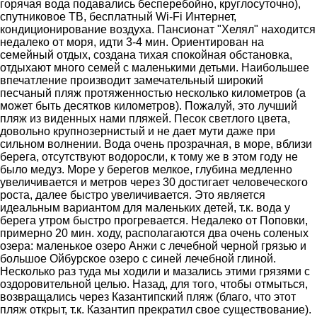
горячая вода подавались бесперебойно, круглосуточно),
спутниковое ТВ, бесплатный Wi-Fi Интернет,
кондиционирование воздуха. Пансионат "Хелял" находится
недалеко от моря, идти 3-4 мин. Ориентирован на
семейный отдых, создана тихая спокойная обстановка,
отдыхают много семей с маленькими детьми. Наибольшее
впечатление производит замечательный широкий
песчаный пляж протяженностью несколько километров (а
может быть десятков километров). Пожалуй, это лучший
пляж из виденных нами пляжей. Песок светлого цвета,
довольно крупнозернистый и не дает мути даже при
сильном волнении. Вода очень прозрачная, в море, вблизи
берега, отсутствуют водоросли, к тому же в этом году не
было медуз. Море у берегов мелкое, глубина медленно
увеличивается и метров через 30 достигает человеческого
роста, далее быстро увеличивается. Это является
идеальным вариантом для маленьких детей, т.к. вода у
берега утром быстро прогревается. Недалеко от Поповки,
примерно 20 мин. ходу, располагаются два очень соленых
озера: маленькое озеро Анжи с лечебной черной грязью и
большое Ойбурское озеро с синей лечебной глиной.
Несколько раз туда мы ходили и мазались этими грязями с
оздоровительной целью. Назад, для того, чтобы отмыться,
возвращались через Казантипский пляж (благо, что этот
пляж открыт, т.к. Казантип прекратил свое существование).