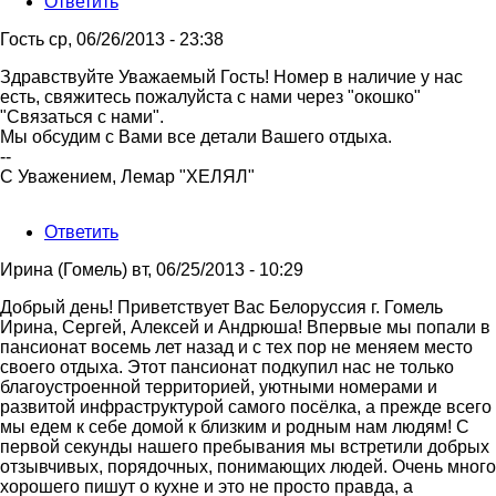
Ответить
Гость
ср, 06/26/2013 - 23:38
Ответ
Здравствуйте Уважаемый Гость! Номер в наличие у нас
на
есть, свяжитесь пожалуйста с нами через "окошко"
Добрый
"Связаться с нами".
день
Мы обсудим с Вами все детали Вашего отдыха.
Собираемся
--
от
С Уважением, Лемар "ХЕЛЯЛ"
Гость
Ответить
Ирина (Гомель)
вт, 06/25/2013 - 10:29
Добрый день! Приветствует Вас Белоруссия г. Гомель
Ирина, Сергей, Алексей и Андрюша! Впервые мы попали в
пансионат восемь лет назад и с тех пор не меняем место
своего отдыха. Этот пансионат подкупил нас не только
благоустроенной территорией, уютными номерами и
развитой инфраструктурой самого посёлка, а прежде всего
мы едем к себе домой к близким и родным нам людям! С
первой секунды нашего пребывания мы встретили добрых
отзывчивых, порядочных, понимающих людей. Очень много
хорошего пишут о кухне и это не просто правда, а