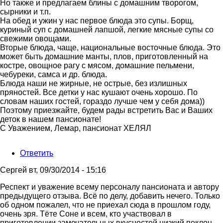
вы
Но также и предлагаем блины с домашним творогом,
от
сырники и т.п.
Оксана
На обед и ужин у нас первое блюда это супы. Борщ,
куриный суп с домашней лапшой, легкие мясные супы со
свежими овощами.
Вторые блюда, чаще, национальные восточные блюда. Это
может быть домашние манты, плов, приготовленный на
костре, овощное рагу с мясом, домашние пельмени,
чебуреки, самса и др. блюда.
Блюда наши не жирные, не острые, без излишных
пряностей. Все детки у нас кушают очень хорошо. По
словам наших гостей, гораздо лучше чем у себя дома))
Поэтому приезжайте, будем рады встретить Вас и Ваших
деток в нашем пансионате!
С Уважением, Лемар, пансионат ХЕЛЯЛ
Ответить
Сергей
вт, 09/30/2014 - 15:16
Респект и уважение всему персоналу пансионата и автору
предыдущего отзыва. Всё по делу, добавить нечего. Только
об одном пожалел, что не приехал сюда в прошлом году,
очень зря. Тёте Соне и всем, кто участвовал в
приготовлении замечательных вкусностей низкий поклон.