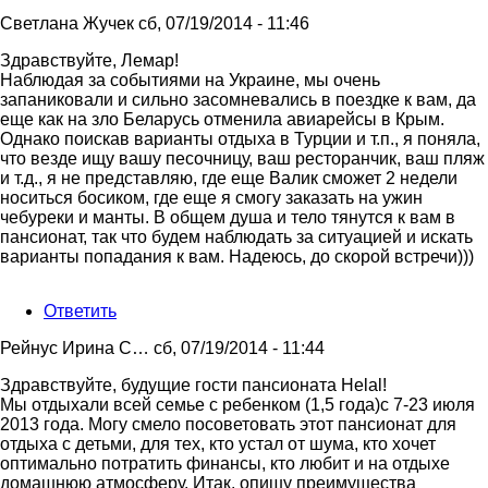
Светлана Жучек
сб, 07/19/2014 - 11:46
Здравствуйте, Лемар!
Наблюдая за событиями на Украине, мы очень
запаниковали и сильно засомневались в поездке к вам, да
еще как на зло Беларусь отменила авиарейсы в Крым.
Однако поискав варианты отдыха в Турции и т.п., я поняла,
что везде ищу вашу песочницу, ваш ресторанчик, ваш пляж
и т.д., я не представляю, где еще Валик сможет 2 недели
носиться босиком, где еще я смогу заказать на ужин
чебуреки и манты. В общем душа и тело тянутся к вам в
пансионат, так что будем наблюдать за ситуацией и искать
варианты попадания к вам. Надеюсь, до скорой встречи)))
Ответить
Рейнус Ирина С…
сб, 07/19/2014 - 11:44
Здравствуйте, будущие гости пансионата Helаl!
Мы отдыхали всей семье с ребенком (1,5 года)с 7-23 июля
2013 года. Могу смело посоветовать этот пансионат для
отдыха с детьми, для тех, кто устал от шума, кто хочет
оптимально потратить финансы, кто любит и на отдыхе
домашнюю атмосферу. Итак, опишу преимущества