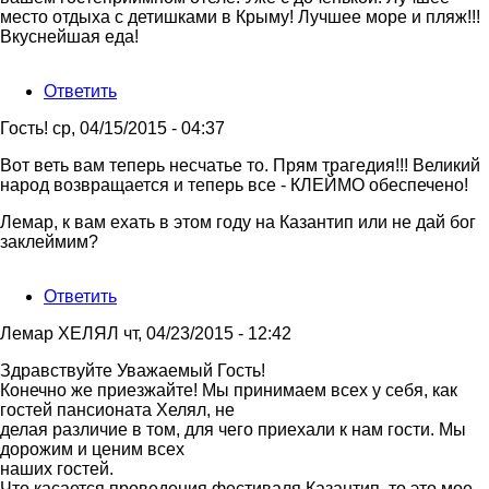
дорогие
место отдыха с детишками в Крыму! Лучшее море и пляж!!!
гости
Вкуснейшая еда!
от
Лемар,
Ответить
пансион…
Гость!
ср, 04/15/2015 - 04:37
Ответ
Вот веть вам теперь несчатье то. Прям трагедия!!! Великий
на
народ возвращается и теперь все - КЛЕЙМО обеспечено!
Здравствуйте
Лемар, к вам ехать в этом году на Казантип или не дай бог
дорогие
заклеймим?
гости
от
Лемар,
Ответить
пансион…
Лемар ХЕЛЯЛ
чт, 04/23/2015 - 12:42
Ответ
Здравствуйте Уважаемый Гость!
на
Конечно же приезжайте! Мы принимаем всех у себя, как
Вот
гостей пансионата Хелял, не
веть
делая различие в том, для чего приехали к нам гости. Мы
вам
дорожим и ценим всех
теперь
наших гостей.
несчатье
Что касается проведения фестиваля Казантип, то это мое