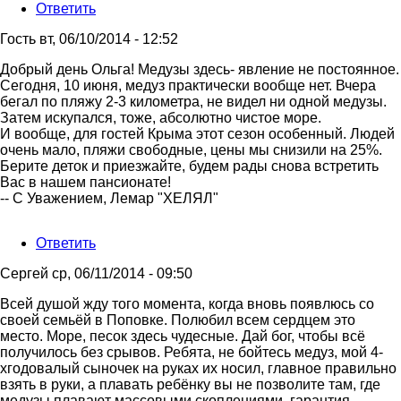
Ответить
Гость
вт, 06/10/2014 - 12:52
Ответ
Добрый день Ольга! Медузы здесь- явление не постоянное.
на
Сегодня, 10 июня, медуз практически вообще нет. Вчера
Добрый
бегал по пляжу 2-3 километра, не видел ни одной медузы.
день!
Затем искупался, тоже, абсолютно чистое море.
Мы
И вообще, для гостей Крыма этот сезон особенный. Людей
семьей
очень мало, пляжи свободные, цены мы снизили на 25%.
в
Берите деток и приезжайте, будем рады снова встретить
от
Вас в нашем пансионате!
Ольга
-- С Уважением, Лемар "ХЕЛЯЛ"
Ответить
Сергей
ср, 06/11/2014 - 09:50
Ответ
Всей душой жду того момента, когда вновь появлюсь со
на
своей семьёй в Поповке. Полюбил всем сердцем это
Добрый
место. Море, песок здесь чудесные. Дай бог, чтобы всё
день
получилось без срывов. Ребята, не бойтесь медуз, мой 4-
Ольга!
хгодовалый сыночек на руках их носил, главное правильно
Медузы
взять в руки, а плавать ребёнку вы не позволите там, где
от
медузы плавают массовыми скоплениями, гарантия,