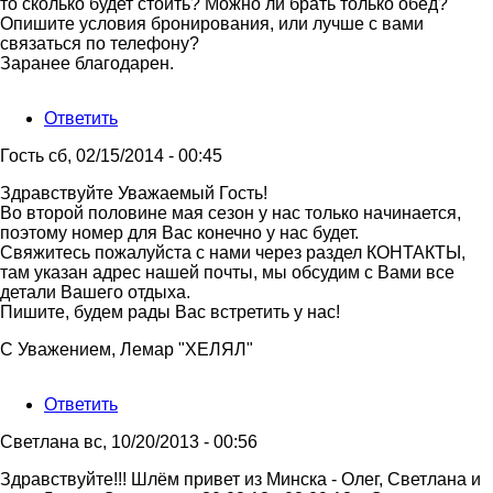
то сколько будет стоить? Можно ли брать только обед?
Опишите условия бронирования, или лучше с вами
связаться по телефону?
Заранее благодарен.
Ответить
Гость
сб, 02/15/2014 - 00:45
Ответ
Здравствуйте Уважаемый Гость!
на
Во второй половине мая сезон у нас только начинается,
Добрый
поэтому номер для Вас конечно у нас будет.
день
Свяжитесь пожалуйста с нами через раздел КОНТАКТЫ,
Собираемся
там указан адрес нашей почты, мы обсудим с Вами все
от
детали Вашего отдыха.
Гость
Пишите, будем рады Вас встретить у нас!
С Уважением, Лемар "ХЕЛЯЛ"
Ответить
Светлана
вс, 10/20/2013 - 00:56
Здравствуйте!!! Шлём привет из Минска - Олег, Светлана и