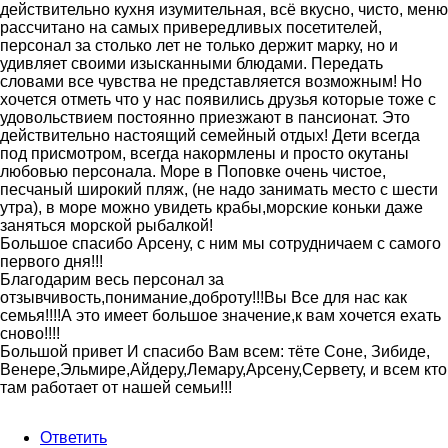
действительно кухня изумительная, всё вкусно, чисто, меню
рассчитано на самых привередливых посетителей,
персонал за столько лет не только держит марку, но и
удивляет своими изысканными блюдами. Передать
словами все чувства не представляется возможным! Но
хочется отметь что у нас появились друзья которые тоже с
удовольствием постоянно приезжают в пансионат. Это
действительно настоящий семейный отдых! Дети всегда
под присмотром, всегда накормлены и просто окутаны
любовью персонала. Море в Поповке очень чистое,
песчаный широкий пляж, (не надо занимать место с шести
утра), в море можно увидеть крабы,морские коньки даже
заняться морской рыбалкой!
Большое спасибо Арсену, с ним мы сотрудничаем с самого
первого дня!!!
Благодарим весь персонал за
отзывчивость,понимание,доброту!!!Вы Все для нас как
семья!!!!А это имеет большое значение,к вам хочется ехать
сново!!!!
Большой привет И спасибо Вам всем: тёте Соне, Зибиде,
Венере,Эльмире,Айдеру,Лемару,Арсену,Сервету, и всем кто
там работает от нашей семьи!!!
Ответить