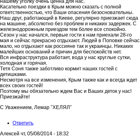
на
нашему уголку очень ценна для нас.
Добрый
Касательно поездки в Крым можно сказать с полной
день!!!!
ответственностью, что Ваши опасения безосновательны.
Так
Наш друг, работающий в Киеве, регулярно приезжает сюда
грустно,
на машине, абсолютно без проблем и никаких задержек. С
от
железнодорожным приездом тем более все спокойно.
Юлия
Сезон у нас начался, первые гости к нам приехали 28-го
Киев
мая и сейчас прекрасно отдыхают. Людей в Поповке сейчас
мало, но отдыхают как россияне так и украинцы. Никаких
малейших оснований и причин для беспокойств нет.
Вся инфраструктура работает, вода у нас круглые сутки,
холодная и горячая.
Тетя Соня также заботливо кормит наших гостей с
детишками.
Несмотря на все изменения, Крым также как и всегда ждет
всех своих гостей!
Поэтому мы обязательно ждем Вас и Ваших деток у нас!
Приезжайте!
С Уважением, Лемар "ХЕЛЯЛ"
Ответить
Алексей
чт, 05/08/2014 - 18:32