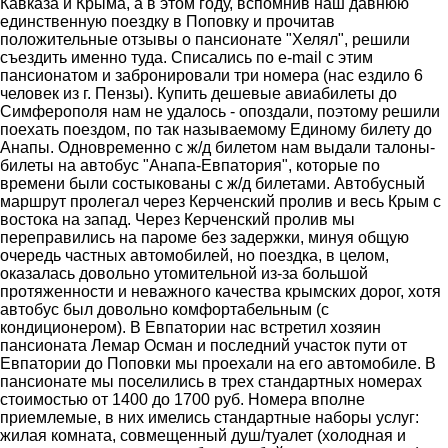
Кавказа и Крыма, а в этом году, вспомнив наш давнюю
единственную поездку в Поповку и прочитав
положительные отзывы о пансионате "Хелял", решили
съездить именно туда. Списались по e-mail с этим
пансионатом и забронировали три номера (нас ездило 6
человек из г. Пензы). Купить дешевые авиабилеты до
Симферополя нам не удалось - опоздали, поэтому решили
поехать поездом, по так называемому Единому билету до
Анапы. Одновременно с ж/д билетом нам выдали талоны-
билеты на автобус "Анапа-Евпатория", которые по
времени были состыкованы с ж/д билетами. Автобусный
маршрут пролегал через Керченский пролив и весь Крым с
востока на запад. Через Керченский пролив мы
переправились на пароме без задержки, минуя общую
очередь частных автомобилей, но поездка, в целом,
оказалась довольно утомительной из-за большой
протяженности и неважного качества крымских дорог, хотя
автобус был довольно комфортабельным (с
кондиционером). В Евпатории нас встретил хозяин
пансионата Лемар Осман и последний участок пути от
Евпатории до Поповки мы проехали на его автомобиле. В
пансионате мы поселились в трех стандартных номерах
стоимостью от 1400 до 1700 руб. Номера вполне
приемлемые, в них имелись стандартные наборы услуг:
жилая комната, совмещенный душ/туалет (холодная и