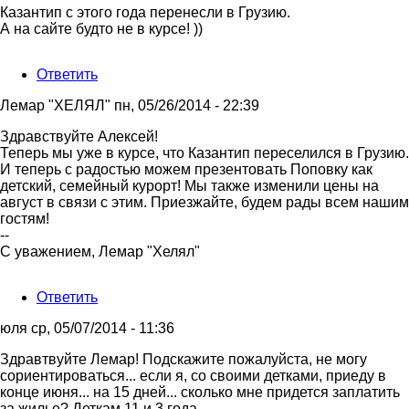
Казантип с этого года перенесли в Грузию.
А на сайте будто не в курсе! ))
Ответить
Лемар "ХЕЛЯЛ"
пн, 05/26/2014 - 22:39
Ответ
Здравствуйте Алексей!
на
Теперь мы уже в курсе, что Казантип переселился в Грузию.
Казантип
И теперь с радостью можем презентовать Поповку как
с
детский, семейный курорт! Мы также изменили цены на
этого
август в связи с этим. Приезжайте, будем рады всем нашим
года
гостям!
от
--
Алексей
С уважением, Лемар "Хелял"
Ответить
юля
ср, 05/07/2014 - 11:36
Здравтвуйте Лемар! Подскажите пожалуйста, не могу
сориентироваться... если я, со своими детками, приеду в
конце июня... на 15 дней... сколько мне придется заплатить
за жилье? Деткам 11 и 3 года