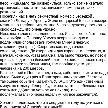
песочница,было где развернуться. Только вот не хватало
организованности что ли, анимации, именно детских
развлечений.
Поселили нас в четырехместный номер с беседкой ,
спасибо Лемару и Арсену. Жили по-царски! Белье в номере
меняли по требованию, можно было за денежку постирать
свою одежду, что очень удобно.
Несколько слов про соленое озеро. Из-за него,собственно,
мы и выбрали Поповку. У мужа псориаз-заодно и
подлечили(использовали голубую глину и черную
маслянистую грязь). Озеро мелкое, вода очень
соленая,теплая. До озера идти для взрослого-несложно, а
мелкая, конечно, уставала.Сначала было тяжело, но потом
привыкли, даже на ближний пляж не ходили, а после озера
шли на пляж за Казантипом, там вообще пусто, два
человека на 200 метров.
Развлечений в Поповке нет, а нам, собственно, их и не надо
было. Были один раз в Евпатории-нам хватило. Застали
тамошнее событие Казантип, УЖАС!!! Это единственный
минус по отдыху! Теперь будем знать, что с ребенком надо
ехать или до(дня за четыре до начала), или
после(желательно через недельку, как все закончится).
Хочется надеяться, что и в следующем году получиться к
Вам приехать! Спасибо за отдых!!!