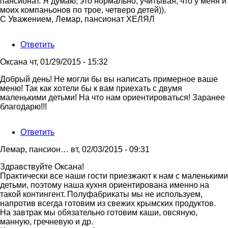
пансионат. Я думаю, это нормально, учитывая, что у меня и
моих компаньонов по трое, четверо детей)).
С Уважением, Лемар, пансионат ХЕЛЯЛ
Ответить
Оксана
чт, 01/29/2015 - 15:32
Добрый день! Не могли бы вы написать примерное ваше
меню! Так как хотели бы к вам приехать с двумя
маленькими детьми! На что нам ориентироваться! Заранее
благодарю!!!
Ответить
Лемар, пансион…
вт, 02/03/2015 - 09:31
Ответ
Здравствуйте Оксана!
на
Практически все наши гости приезжают к нам с маленькими
Добрый
детьми, поэтому наша кухня ориентирована именно на
день!
такой контингент. Полуфабрикаты мы не используем,
Не
напротив всегда готовим из свежих крымских продуктов.
могли
На завтрак мы обязательно готовим каши, овсяную,
бы
манную, гречневую и др.