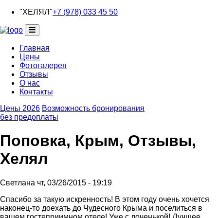
Перейти
"ХЕЛЯЛ"
+7 (978) 033 45 50
к
основному
содержанию
Главная
Цены
Основная
Фотогалерея
навигация
Отзывы
О нас
Контакты
Цены 2026
Возможность бронирования
без предоплаты
Поповка, Крым, Отзывы,
Хелял
Светлана
чт, 03/26/2015 - 19:19
Ответ
Спасибо за такую искренность! В этом году очень хочется
на
наконец-то доехать до Чудесного Крыма и поселиться в
Здравствуйте
вашем гостеприимном отеле! Уже с доченькой! Лучшее