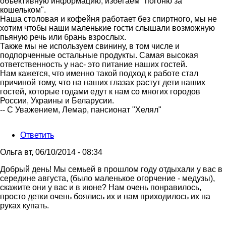
от
объективную информацию, избегаем "погоню за
Гость
кошельком".
Наша столовая и кофейня работает без спиртного, мы не
хотим чтобы наши маленькие гости слышали возможную
пьяную речь или брань взрослых.
Также мы не используем свинину, в том числе и
подпорченные остальные продукты. Самая высокая
ответственность у нас- это питание наших гостей.
Нам кажется, что именно такой подход к работе стал
причиной тому, что на наших глазах растут дети наших
гостей, которые годами едут к нам со многих городов
России, Украины и Беларусии.
-- С Уважением, Лемар, пансионат "Хелял"
Ответить
Ольга
вт, 06/10/2014 - 08:34
Добрый день! Мы семьей в прошлом году отдыхали у вас в
середине августа, (было маленькое огорчение - медузы),
скажите они у вас и в июне? Нам очень понравилось,
просто детки очень боялись их и нам приходилось их на
руках купать.