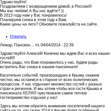
Здравствуйте!
Поздравляем с возвращением домой, в Россию!!!
Мы вас любим! А Вы нас ждёте? ))
В 2013 году нам у Вас понравилось!
Планируем снова в этом году к Вам.
Какие цены на лето? Обновите пожалуйста на сайте.
Ответить
Лемар, Пансион…
пт, 04/04/2014 - 22:39
Ответ
Здравствуйте Алексей! Конечно мы ждем Вас и всех наших
на
гостей!!!
Здравствуйте!
Очень рады, что Вам понравилось у нас, будем рады
Поздравляем
встретить Вас снова в нашем пансионате!
с
Касательно событий, произошедших в Крыму, скажем
от
честно, мы остаемся в стороне от всех политических
Алексей
процессов. У нас отдыхают множество гостей с разных
стран и регионов. И мы хотим чтобы все гости Крыма и
пансионата ХЕЛЯЛ чувствовали самое теплое
гостеприимство отдыхая у нас!
Здесь мы хотим обратить внимание посетителей нашего
сайта на то, что сезон 2014 в Крыму будет особенный.