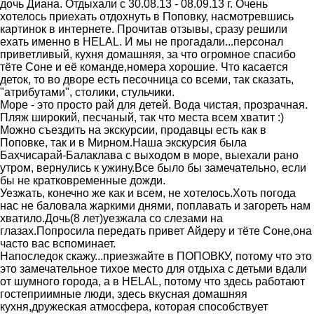
дочь Диана. Отдыхали с 30.08.13 - 08.09.13 г. Очень
хотелось приехать отдохнуть в Поповку, насмотревшись
картинок в интернете. Прочитав отзывы, сразу решили
ехать именно в HELAL. И мы не прогадали...персонал
приветливый, кухня домашняя, за что огромное спасибо
тёте Соне и её команде,номера хорошие. Что касается
деток, то во дворе есть песочница со всеми, так сказать,
"атрибутами", столики, стульчики.
Море - это просто рай для детей. Вода чистая, прозрачная.
Пляж широкий, песчаный, так что места всем хватит :)
Можно съездить на экскурсии, продавцы есть как в
Поповке, так и в Мирном.Наша экскурсия была
Бахчисарай-Балаклава с выходом в море, выехали рано
утром, вернулись к ужину.Все было бы замечательно, если
бы не кратковременные дожди.
Уезжать, конечно же как и всем, не хотелось.Хоть погода
нас не баловала жаркими днями, поплавать и загореть нам
хватило.Дочь(8 лет)уезжала со слезами на
глазах.Попросила передать привет Айдеру и тёте Соне,она
часто вас вспоминает.
Напоследок скажу...приезжайте в ПОПОВКУ, потому что это
это замечательное тихое место для отдыха с детьми вдали
от шумного города, а в HELAL, потому что здесь работают
гостеприимные люди, здесь вкусная домашняя
кухня,дружеская атмосфера, которая способствует