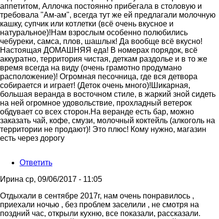
аппетитом, Аллочка постоянно прибегала в столовую и
требовала "Ам-ам", всегда тут же ей предлагали молочную
кашку, супчик или котлетки (всё очень вкусное и
натуральное)!Нам взрослым особенно полюбились
чебуреки, самса, плов, шашлык! Да вообще всё вкусно!
Настоящая ДОМАШНЯЯ еда! В номерах порядок, всё
аккуратно, территория чистая, деткам раздолье и в то же
время всегда на виду (очень грамотно продумано
расположение)! Огромная песочница, где вся детвора
собирается и играет! (Деток очень много)!Шикарная,
большая веранда в восточном стиле, в жаркий зной сидеть
на ней огромное удовольствие, прохладный ветерок
обдувает со всех сторон.На веранде есть бар, можно
заказать чай, кофе, смузи, молочный коктейль (алкоголь на
территории не продают)! Это плюс! Кому нужно, магазин
есть через дорогу
Ответить
Ирина
ср, 09/06/2017 - 11:05
Отдыхали в сентябре 2017г, нам очень понравилось ,
приехали ночью , без проблем заселили , не смотря на
поздний час, открыли кухню, все показали, рассказали.