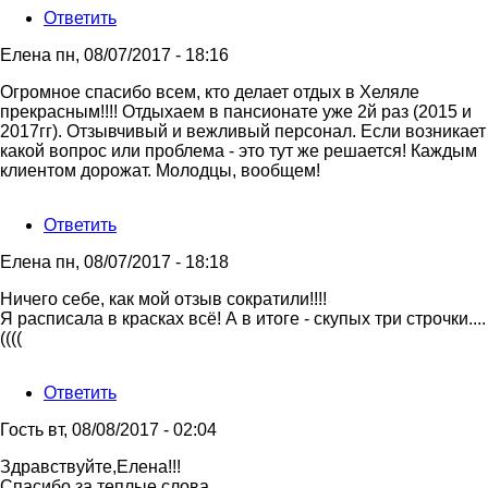
Ответить
Елена
пн, 08/07/2017 - 18:16
Огромное спасибо всем, кто делает отдых в Хеляле
прекрасным!!!! Отдыхаем в пансионате уже 2й раз (2015 и
2017гг). Отзывчивый и вежливый персонал. Если возникает
какой вопрос или проблема - это тут же решается! Каждым
клиентом дорожат. Молодцы, вообщем!
Ответить
Елена
пн, 08/07/2017 - 18:18
Ответ
Ничего себе, как мой отзыв сократили!!!!
на
Я расписала в красках всё! А в итоге - скупых три строчки....
Огромное
((((
спасибо
всем,
Ответить
кто
от
Гость
вт, 08/08/2017 - 02:04
Елена
Ответ
Здравствуйте,Елена!!!
на
Спасибо за теплые слова.