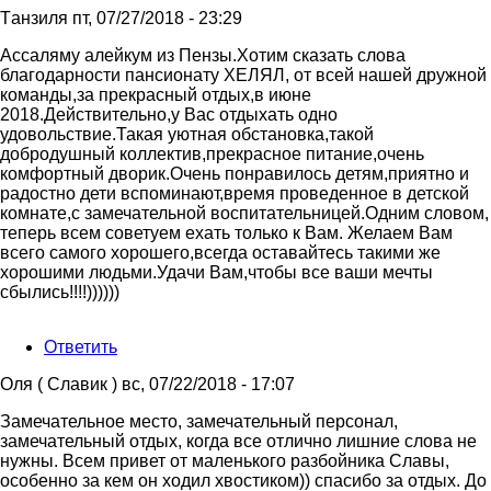
Tанзиля
пт, 07/27/2018 - 23:29
Ассаляму алейкум из Пензы.Хотим сказать слова
благодарности пансионату ХЕЛЯЛ, от всей нашей дружной
команды,за прекрасный отдых,в июне
2018.Действительно,у Вас отдыхать одно
удовольствие.Такая уютная обстановка,такой
добродушный коллектив,прекрасное питание,очень
комфортный дворик.Очень понравилось детям,приятно и
радостно дети вспоминают,время проведенное в детской
комнате,с замечательной воспитательницей.Одним словом,
теперь всем советуем ехать только к Вам. Желаем Вам
всего самого хорошего,всегда оставайтесь такими же
хорошими людьми.Удачи Вам,чтобы все ваши мечты
сбылись!!!!))))))
Ответить
Оля ( Славик )
вс, 07/22/2018 - 17:07
Замечательное место, замечательный персонал,
замечательный отдых, когда все отлично лишние слова не
нужны. Всем привет от маленького разбойника Славы,
особенно за кем он ходил хвостиком)) спасибо за отдых. До