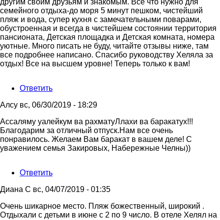
другим своим друзьям и знакомым. Все что нужно для
семейного отдыха-до моря 5 минут пешком, чистейший
пляж и вода, супер кухня с замечательными поварами,
обустроенная и всегда в чистейшем состоянии территория
пансионата, Детская площадка и Детская комната, номера
уютные. Много писать не буду, читайте отзывы ниже, там
все подробнее написано. Спасибо руководству Хеляла за
отдых! Все на высшем уровне! Теперь только к вам!
Ответить
Алсу
вс, 06/30/2019 - 18:29
Ассаляму уалейкум ва рахматуЛлахи ва баракатух!!!
Благодарим за отличный отпуск.Нам все очень
понравилось. Желаем Вам баракат в вашем деле! С
уважением семья Закировых, Набережные Челны))
Ответить
Диана С
вс, 04/07/2019 - 01:35
Очень шикарное место. Пляж божественный, широкий .
Отдыхали с детьми в июне с 2 по 9 число. В отеле Хелял на