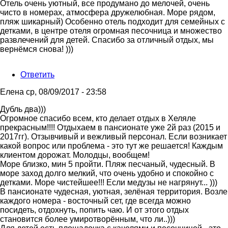
Отель очень уютный, все продумано до мелочей, очень
чисто в номерах, атмосфера дружелюбная. Море рядом,
пляж шикарный) Особенно отель подходит для семейных с
детками, в центре отеля огромная песочница и множество
развлечений для детей. Спасибо за отличный отдых, мы
вернёмся снова! )))
Ответить
Елена
ср, 08/09/2017 - 23:58
Дубль два)))
Огромное спасибо всем, кто делает отдых в Хеляле
прекрасным!!!! Отдыхаем в пансионате уже 2й раз (2015 и
2017гг). Отзывчивый и вежливый персонал. Если возникает
какой вопрос или проблема - это тут же решается! Каждым
клиентом дорожат. Молодцы, вообщем!
Море близко, мин 5 пройти. Пляж песчаный, чудесный. В
море заход долго мелкий, что очень удобно и спокойно с
детками. Море чистейшее!!! Если медузы не нагрянут... )))
В пансионате чудесная, уютная, зелёная территория. Возле
каждого номера - восточный сет, где всегда можно
посидеть, отдохнуть, попить чаю. И от этого отдых
становится более умиротворённым, что ли..)))