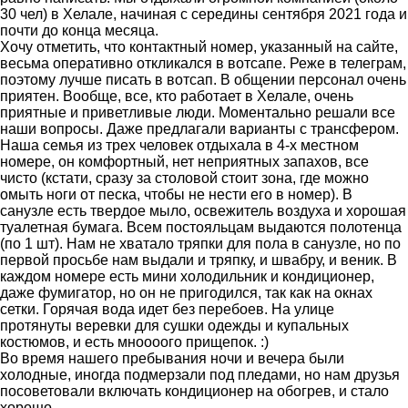
30 чел) в Хелале, начиная с середины сентября 2021 года и
почти до конца месяца.
Хочу отметить, что контактный номер, указанный на сайте,
весьма оперативно откликался в вотсапе. Реже в телеграм,
поэтому лучше писать в вотсап. В общении персонал очень
приятен. Вообще, все, кто работает в Хелале, очень
приятные и приветливые люди. Моментально решали все
наши вопросы. Даже предлагали варианты с трансфером.
Наша семья из трех человек отдыхала в 4-х местном
номере, он комфортный, нет неприятных запахов, все
чисто (кстати, сразу за столовой стоит зона, где можно
омыть ноги от песка, чтобы не нести его в номер). В
санузле есть твердое мыло, освежитель воздуха и хорошая
туалетная бумага. Всем постояльцам выдаются полотенца
(по 1 шт). Нам не хватало тряпки для пола в санузле, но по
первой просьбе нам выдали и тряпку, и швабру, и веник. В
каждом номере есть мини холодильник и кондиционер,
даже фумигатор, но он не пригодился, так как на окнах
сетки. Горячая вода идет без перебоев. На улице
протянуты веревки для сушки одежды и купальных
костюмов, и есть мноооого прищепок. :)
Во время нашего пребывания ночи и вечера были
холодные, иногда подмерзали под пледами, но нам друзья
посоветовали включать кондиционер на обогрев, и стало
хорошо.