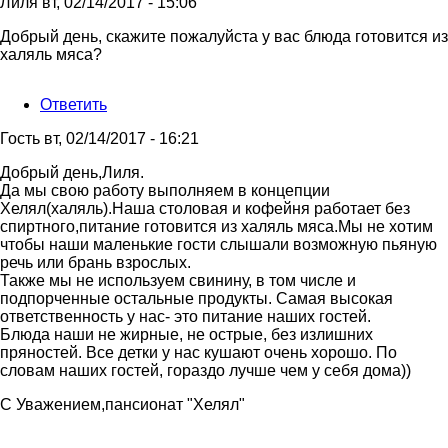
Лиля
вт, 02/14/2017 - 15:06
Добрый день, скажите пожалуйста у вас блюда готовится из
халяль мяса?
Ответить
Гость
вт, 02/14/2017 - 16:21
Ответ
Добрый день,Лиля.
на
Да мы свою работу выполняем в концепции
Добрый
Хелял(халяль).Наша столовая и кофейня работает без
день,
спиртного,питание готовится из халяль мяса.Мы не хотим
скажите
чтобы наши маленькие гости слышали возможную пьяную
от
речь или брань взрослых.
Лиля
Также мы не используем свинину, в том числе и
подпорченные остальные продукты. Самая высокая
ответственность у нас- это питание наших гостей.
Блюда наши не жирные, не острые, без излишних
пряностей. Все детки у нас кушают очень хорошо. По
словам наших гостей, гораздо лучше чем у себя дома))
С Уважением,пансионат "Хелял"