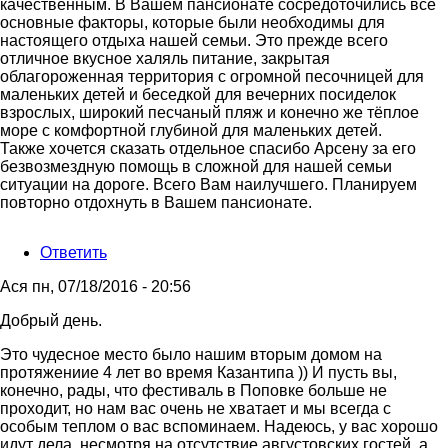
качественным. В Вашем пансионате сосредоточились все
основные факторы, которые были необходимы для
настоящего отдыха нашей семьи. Это прежде всего
отличное вкусное халяль питание, закрытая
облагороженная территория с огромной песочницей для
маленьких детей и беседкой для вечерних посиделок
взрослых, широкий песчаный пляж и конечно же тёплое
море с комфортной глубиной для маленьких детей.
Также хочется сказать отдельное спасибо Арсену за его
безвозмездную помощь в сложной для нашей семьи
ситуации на дороге. Всего Вам наилучшего. Планируем
повторно отдохнуть в Вашем пансионате.
Ответить
Ася
пн, 07/18/2016 - 20:56
Добрый день.
Это чудесное место было нашим вторым домом на
протяжениие 4 лет во время Казантипа )) И пусть вы,
конечно, рады, что фестиваль в Поповке больше не
проходит, но нам вас очень не хватает и мы всегда с
особым теплом о вас вспоминаем. Надеюсь, у вас хорошо
идут дела, несмотря на отсутствие августовских гостей, а