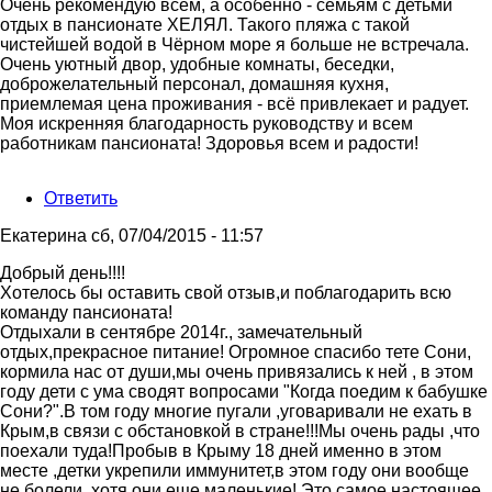
Очень рекомендую всем, а особенно - семьям с детьми
отдых в пансионате ХЕЛЯЛ. Такого пляжа с такой
чистейшей водой в Чёрном море я больше не встречала.
Очень уютный двор, удобные комнаты, беседки,
доброжелательный персонал, домашняя кухня,
приемлемая цена проживания - всё привлекает и радует.
Моя искренняя благодарность руководству и всем
работникам пансионата! Здоровья всем и радости!
Ответить
Екатерина
сб, 07/04/2015 - 11:57
Добрый день!!!!
Хотелось бы оставить свой отзыв,и поблагодарить всю
команду пансионата!
Отдыхали в сентябре 2014г., замечательный
отдых,прекрасное питание! Огромное спасибо тете Сони,
кормила нас от души,мы очень привязались к ней , в этом
году дети с ума сводят вопросами "Когда поедим к бабушке
Сони?".В том году многие пугали ,уговаривали не ехать в
Крым,в связи с обстановкой в стране!!!Мы очень рады ,что
поехали туда!Пробыв в Крыму 18 дней именно в этом
месте ,детки укрепили иммунитет,в этом году они вообще
не болели ,хотя они еще маленькие! Это самое настоящее