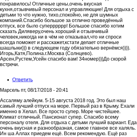
понравилось! Отличные цены,очень вкусная
кухня,отзывчивый персонал и управляющие! Для отдыха с
детьми то что нужно, тихо,спокойно, не для шумных
компаний.Спасибо большое за отлично проведённый
отпуск, все было суперррррр! Большое спасибо хотим
сказать Диляверу,очень хороший и отзывчивый
человек,никогда ни в чём не отказывал,что ни спроси
всегда поможет и расскажет,кстати делает отличные
шашлыки))) в следующем году обязательно вернёмся)))).
Игорь,Катя,Полина.г.Москва (Солнцево).
Арсен,Рустем,Усейн спасибо вам! 34номер)))До скорой
встречи.
Ответить
Марсель
пт, 08/17/2018 - 20:41
Ассаляму алейкум. 5-15 августа 2018 год. Это был наш
самый лучший отпуск на море. Первый раз в Крыму. Ехали
именно в Хелал. Все просто супер. Море чистейшее.
Климат отличный. Пансионат супер. Спасибо всему
персоналу отеля. Для отдыха с детьми лучший вариант. Еда
очень вкусная и разнообразная, самое главное все халяль.
Ин ша Аллах приедем ещё. Всем рекомендую. Ещё раз