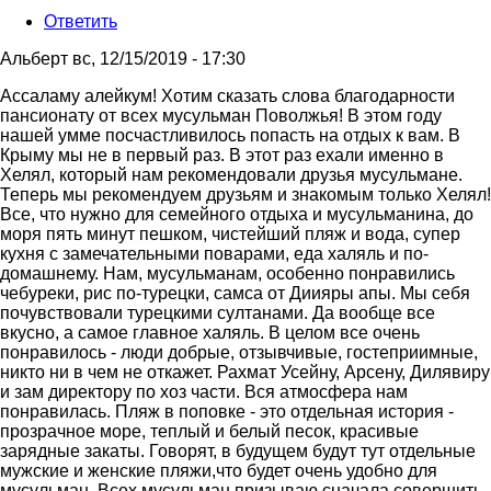
Ответить
Альберт
вс, 12/15/2019 - 17:30
Ассаламу алейкум! Хотим сказать слова благодарности
пансионату от всех мусульман Поволжья! В этом году
нашей умме посчастливилось попасть на отдых к вам. В
Крыму мы не в первый раз. В этот раз ехали именно в
Хелял, который нам рекомендовали друзья мусульмане.
Теперь мы рекомендуем друзьям и знакомым только Хелял!
Все, что нужно для семейного отдыха и мусульманина, до
моря пять минут пешком, чистейший пляж и вода, супер
кухня с замечательными поварами, еда халяль и по-
домашнему. Нам, мусульманам, особенно понравились
чебуреки, рис по-турецки, самса от Диияры апы. Мы себя
почувствовали турецкими султанами. Да вообще все
вкусно, а самое главное халяль. В целом все очень
понравилось - люди добрые, отзывчивые, гостеприимные,
никто ни в чем не откажет. Рахмат Усейну, Арсену, Дилявиру
и зам директору по хоз части. Вся атмосфера нам
понравилась. Пляж в поповке - это отдельная история -
прозрачное море, теплый и белый песок, красивые
зарядные закаты. Говорят, в будущем будут тут отдельные
мужские и женские пляжи,что будет очень удобно для
мусульман. Всех мусульман призываю сначала совершить