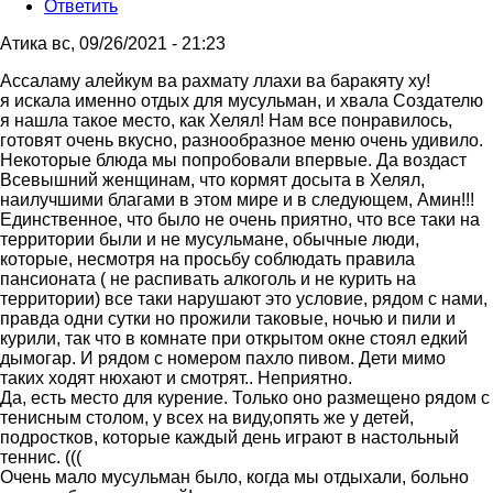
Ответить
Атика
вс, 09/26/2021 - 21:23
Ответ
Ассаламу алейкум ва рахмату ллахи ва баракяту ху!
на
я искала именно отдых для мусульман, и хвала Создателю
отдых
я нашла такое место, как Хелял! Нам все понравилось,
2020
готовят очень вкусно, разнообразное меню очень удивило.
от
Некоторые блюда мы попробовали впервые. Да воздаст
Артур
Всевышний женщинам, что кормят досыта в Хелял,
наилучшими благами в этом мире и в следующем, Амин!!!
Единственное, что было не очень приятно, что все таки на
территории были и не мусульмане, обычные люди,
которые, несмотря на просьбу соблюдать правила
пансионата ( не распивать алкоголь и не курить на
территории) все таки нарушают это условие, рядом с нами,
правда одни сутки но прожили таковые, ночью и пили и
курили, так что в комнате при открытом окне стоял едкий
дымогар. И рядом с номером пахло пивом. Дети мимо
таких ходят нюхают и смотрят.. Неприятно.
Да, есть место для курение. Только оно размещено рядом с
тенисным столом, у всех на виду,опять же у детей,
подростков, которые каждый день играют в настольный
теннис. (((
Очень мало мусульман было, когда мы отдыхали, больно