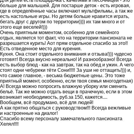
Для детей есть площадочка с качелями и песочницей - это
больше для малышей. Для постарше деток - есть игровая,
где в определённые часы включают мультфильмы, а так же
есть настольные игры. Но детям больше нравится играть,
бегать друг с другом по территории)))) их там много и от
этого еще веселей!)))
Очень приятным моментом, особенно для семейного
отдых, является тот факт, что на территории пансионата не
разрешается курить! Аот прям отдельное спасибо за это!!
Есть отведенное место для курения.
Кухня. Она стоит отдельного внимания и отзыва!))) чудесно
готовят! Всегда вкусно нереально! И разнообразно! Всегда
есть выбор блюд - как на завтрак, так на обед и ужин. А чего
стоят одни чебуреки тёти Сони!!!!! За уши не оттащить!))) и,
что самое главное, - весьма бюджетные цены. Это тоже
приятный момент, особенно, если твоя семья многодетная)
А! Всегда можно попросить влажную уборку или сменить
бельё. Так же можно отдать вещи в прачечную, если в этом
возникает необходимость, руб.за 150, кажется....
Вообщем, всё продумано, всё для людей!
А как прятно общаться с руководством!!! Всегда вежливые
и настроенные на диалог!
Спасибо всему персоналу замечательного пансионата
Хелял!!!!