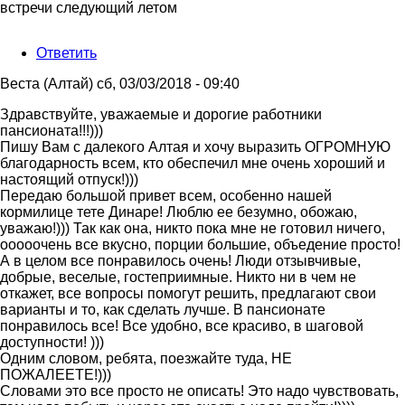
встречи следующий летом
Ответить
Веста (Алтай)
сб, 03/03/2018 - 09:40
Здравствуйте, уважаемые и дорогие работники
пансионата!!!)))
Пишу Вам с далекого Алтая и хочу выразить ОГРОМНУЮ
благодарность всем, кто обеспечил мне очень хороший и
настоящий отпуск!)))
Передаю большой привет всем, особенно нашей
кормилице тете Динаре! Люблю ее безумно, обожаю,
уважаю!))) Так как она, никто пока мне не готовил ничего,
ооооочень все вкусно, порции большие, объедение просто!
А в целом все понравилось очень! Люди отзывчивые,
добрые, веселые, гостеприимные. Никто ни в чем не
откажет, все вопросы помогут решить, предлагают свои
варианты и то, как сделать лучше. В пансионате
понравилось все! Все удобно, все красиво, в шаговой
доступности! )))
Одним словом, ребята, поезжайте туда, НЕ
ПОЖАЛЕЕТЕ!)))
Словами это все просто не описать! Это надо чувствовать,