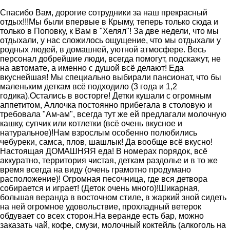
Спасибо Вам, дорогие сотрудники за наш прекрасный
отдых!!!Мы были впервые в Крыму, теперь только сюда и
только в Поповку, к Вам в "Хелял"! За две недели, что мы
отдыхали, у нас сложилось ощущение, что мы отдыхали у
родных людей, в домашней, уютной атмосфере. Весь
персонал добрейшие люди, всегда помогут, подскажут, не
на автомате, а именно с душой всё делают! Еда
вкуснейшая! Мы специально выбирали пансионат, что бы
маленьким деткам всё подходило (3 года и 1,2
годика).Остались в восторге! Детки кушали с огромным
аппетитом, Аллочка постоянно прибегала в столовую и
требовала "Ам-ам", всегда тут же ей предлагали молочную
кашку, супчик или котлетки (всё очень вкусное и
натуральное)!Нам взрослым особенно полюбились
чебуреки, самса, плов, шашлык! Да вообще всё вкусно!
Настоящая ДОМАШНЯЯ еда! В номерах порядок, всё
аккуратно, территория чистая, деткам раздолье и в то же
время всегда на виду (очень грамотно продумано
расположение)! Огромная песочница, где вся детвора
собирается и играет! (Деток очень много)!Шикарная,
большая веранда в восточном стиле, в жаркий зной сидеть
на ней огромное удовольствие, прохладный ветерок
обдувает со всех сторон.На веранде есть бар, можно
заказать чай, кофе, смузи, молочный коктейль (алкоголь на