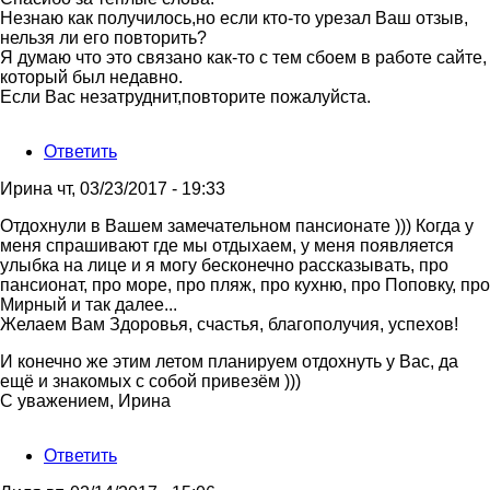
Огромное
Незнаю как получилось,но если кто-то урезал Ваш отзыв,
спасибо
нельзя ли его повторить?
всем,
Я думаю что это связано как-то с тем сбоем в работе сайте,
кто
который был недавно.
от
Если Вас незатруднит,повторите пожалуйста.
Елена
Ответить
Ирина
чт, 03/23/2017 - 19:33
Отдохнули в Вашем замечательном пансионате ))) Когда у
меня спрашивают где мы отдыхаем, у меня появляется
улыбка на лице и я могу бесконечно рассказывать, про
пансионат, про море, про пляж, про кухню, про Поповку, про
Мирный и так далее...
Желаем Вам Здоровья, счастья, благополучия, успехов!
И конечно же этим летом планируем отдохнуть у Вас, да
ещё и знакомых с собой привезём )))
С уважением, Ирина
Ответить