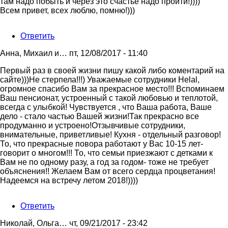
там надо побыть и через это счастье надо пройти!))))
Всем привет, всех люблю, помню!)))
Ответить
Анна, Михаил и…
пт, 12/08/2017 - 11:40
Первый раз в своей жизни пишу какой либо коментарий на
сайте)))Не стерпела!!!) Уважаемые сотрудники Helal,
огромное спасибо Вам за прекрасное место!!! Вспоминаем
Ваш пенсионат, устроенный с такой любовью и теплотой,
всегда с улыбкой! Чувствуется , что Ваша работа, Ваше
дело - стало частью Вашей жизни!Так прекрасно все
продуманно и устроено!Отзывчивые сотрудники,
внимательные, приветливые! Кухня - отдельный разговор!
То, что прекрасные повора работают у Вас 10-15 лет-
говорит о многом!!! То, что семьи приезжают с детками к
Вам не по одному разу, а год за годом- тоже не требует
объяснения!! Желаем Вам от всего сердца процветания!
Надеемся на встречу летом 2018!))))
Ответить
Николай, Ольга…
чт, 09/21/2017 - 23:42