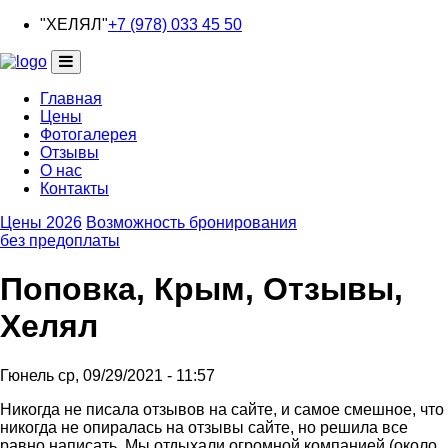
Перейти
"ХЕЛЯЛ"
+7 (978) 033 45 50
к
основному
содержанию
Главная
Цены
Основная
Фотогалерея
навигация
Отзывы
О нас
Контакты
Цены 2026
Возможность бронирования
без предоплаты
Поповка, Крым, Отзывы,
Хелял
Гюнель
ср, 09/29/2021 - 11:57
Никогда не писала отзывов на сайте, и самое смешное, что
никогда не опиралась на отзывы сайте, но решила все
равно написать. Мы отдыхали огромной компанией (около