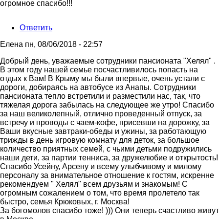
огромное спасибо!!!
Ответить
Елена
пн, 08/06/2018 - 22:57
Добрый день, уважаемые сотрудники пансионата "Хелял" .
В этом году нашей семье посчастливилось попасть на
отдых к Вам! В Крыму мы были впервые, очень устали с
дороги, добираясь на автобусе из Анапы. Сотрудники
пансионата тепло встретили и разместили нас, так, что
тяжелая дорога забылась на следующее же утро! Спасибо
за наш великолепный, отлично проведенный отпуск, за
встречу и проводы с чаем-кофе, присевши на дорожку, за
Ваши вкусные завтраки-обеды и ужины, за работающую
трижды в день игровую комнату для деток, за большое
количество приятных семей, с чьими детьми подружились
наши дети, за партии тенниса, за дружелюбие и открытость!
Спасибо Усейну, Арсену и всему улыбчивому и милому
персоналу за внимательное отношение к гостям, искренне
рекомендуем " Хелял" всем друзьям и знакомым! С
огромным сожалением о том, что время пролетело так
быстро, семья Крюковых, г. Москва!
За богомолов спасибо тоже! ))) Они теперь счастливо живут