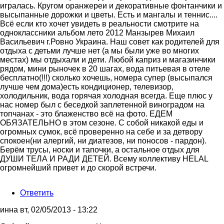
игралась. Кругом оранжереи и декоративные фонтанчики и
высыпанные дорожки и цветы. Есть и мангалы и теннис....
Всё если кто хочет увидеть в реальности смотрите на
одноклассники альбом лето 2012 Манзырев Михаил
Васильевич г.Ровно Украина. Наш совет как родителей для
отдыха с детьми лучше нет (а мы были уже во многих
местах) мы отдыхали и дети. Любой каприз и магазинчики
рядом, мини рыночек в 20 шагах, вода питьевая в отеле
бесплатно(!!!) сколько хочешь, номера супер (высыпался
лучше чем дома)есть кондиционер, телевизор,
холодильник, вода горячая холодная всегда. Еще плюс у
нас номер был с беседкой заплетенной виноградом на
топчанах - это блаженство всё на фото. ЕДЕМ
ОБЯЗАТЕЛЬНО в этом сезоне. С собой никакой еды и
огромных сумок, всё проверенно на себе и за детвору
спокоен(ни алергий, ни диатезов, ни поносов - пардон).
Берём трусы, носки и тапочки, а остальное отдых для
ДУШИ ТЕЛА И РАДИ ДЕТЕЙ. Всему коллективу HELAL
огромнейший привет и до скорой встречи.
Ответить
инна
вт, 02/05/2013 - 13:22