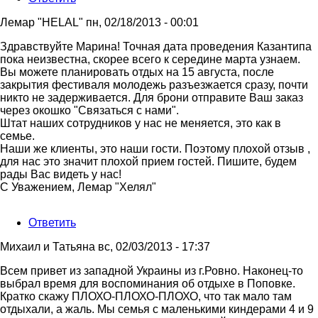
Лемар "HELAL"
пн, 02/18/2013 - 00:01
Ответ
Здравствуйте Марина! Точная дата проведения Казантипа
на
пока неизвестна, скорее всего к середине марта узнаем.
Лемар,здравствуйте!
Вы можете планировать отдых на 15 августа, после
пугает
закрытия фестиваля молодежь разъезжается сразу, почти
от
никто не задерживается. Для брони отправите Ваш заказ
марина
через окошко "Связаться с нами".
Штат наших сотрудников у нас не меняется, это как в
семье.
Наши же клиенты, это наши гости. Поэтому плохой отзыв ,
для нас это значит плохой прием гостей. Пишите, будем
рады Вас видеть у нас!
С Уважением, Лемар "Хелял"
Ответить
Михаил и Татьяна
вс, 02/03/2013 - 17:37
Всем привет из западной Украины из г.Ровно. Наконец-то
выбрал время для воспоминания об отдыхе в Поповке.
Кратко скажу ПЛОХО-ПЛОХО-ПЛОХО, что так мало там
отдыхали, а жаль. Мы семья с маленькими киндерами 4 и 9