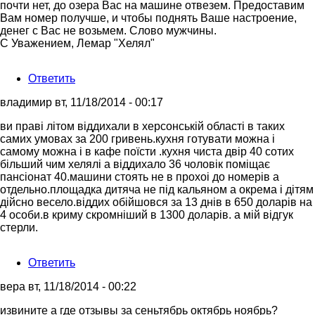
почти нет, до озера Вас на машине отвезем. Предоставим
Вам номер получше, и чтобы поднять Ваше настроение,
денег с Вас не возьмем. Слово мужчины.
С Уважением, Лемар "Хелял"
Ответить
владимир
вт, 11/18/2014 - 00:17
Ответ
ви праві літом віддихали в херсонській області в таких
на
самих умовах за 200 гривень.кухня готувати можна і
Интересно,удалят
самому можна і в кафе поїсти .кухня чиста двір 40 сотих
мой
більший чим хелялі а віддихало 36 чоловік поміщає
отзыв?
пансіонат 40.машини стоять не в прохоі до номерів а
от
отдельно.площадка дитяча не під кальяном а окрема і дітям
Гость
дійсно весело.віддих обійшовся за 13 днів в 650 доларів на
4 особи.в криму скромніший в 1300 доларів. а мій відгук
стерли.
Ответить
вера
вт, 11/18/2014 - 00:22
Ответ
извините а где отзывы за сеньтябрь октябрь ноябрь?