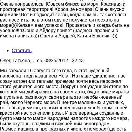
Очень понравилось!!!Совсем близко до моря! Красивая и
просторная территория! Хорошие номера! Очень вкусно
кормили! Вот и подходит сезон, когда нам бы так хотелось
вас посетить, но в этом году не получается поехать на
море(((Желаем вам успехов!! Процветать и всегда быть на
уровне!!! т.Соне и Айдеру привет (надеюсь правильно
имена написала)) Света и Андрей, Катя и Брюлик ;-)))
Ответить
Олег, Татьяна,…
сб, 08/25/2012 - 22:43
Мы заехали 16 августа сего года, в этот чудесный
пансионат под названием Helal. На наше удивление, нас
сразу встретили теплым приемом почти весь персонал
этого удивительного места. Вокруг необузданной степи по
которой мы добирались на своем авто, будто виде миража
в пустыне, распахнул свои врата этот необыкновенный
рай, около Черного моря. В центре маленьких и уютных,
гостевых домиков, необыкновенным волшебством, своей
красотой нас ослепили розы. И все веранды созданные
будто каким то магом чародеем напротив каждого номера,
были окутаны сладким и вкуснейшим виноградом.
Разместившись в прекрасных и чистых номерах (где есть