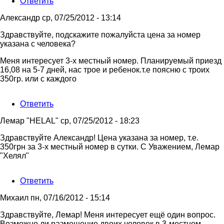
Ответить
Валентина
Александр
ср, 07/25/2012 - 13:14
Здравствуйте, подскажите пожалуйста цена за номер
указана с человека?
Меня интересует 3-х местный номер. Планируемый приезд
16,08 на 5-7 дней, нас трое и ребенок.т.е поясню с троих
350гр. или с каждого
Ответить
Лемар "HELAL"
ср, 07/25/2012 - 18:23
Ответ
Здравствуйте Александр! Цена указана за номер, т.е.
на
350грн за 3-х местный номер в сутки. С Уважением, Лемар
Здравствуйте,
"Хелял"
подскажите
от
Ответить
Александр
Михаил
пн, 07/16/2012 - 15:14
Здравствуйте, Лемар! Меня интересует ещё один вопрос.
Возможно ли размещение двоих человек в 3-местном