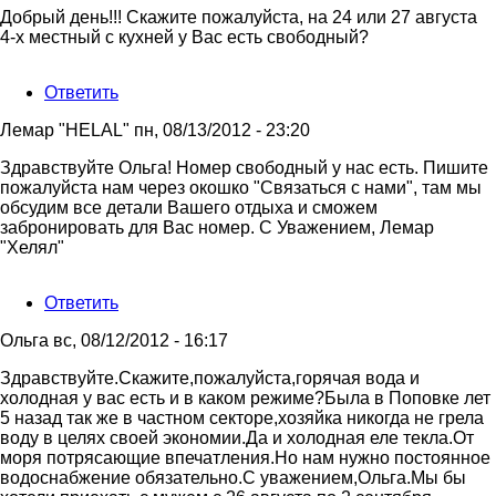
Добрый день!!! Скажите пожалуйста, на 24 или 27 августа
4-х местный с кухней у Вас есть свободный?
Ответить
Лемар "HELAL"
пн, 08/13/2012 - 23:20
Ответ
Здравствуйте Ольга! Номер свободный у нас есть. Пишите
на
пожалуйста нам через окошко "Связаться с нами", там мы
Добрый
обсудим все детали Вашего отдыха и сможем
день!!!
забронировать для Вас номер. С Уважением, Лемар
Скажите
"Хелял"
от
Ольга
Ответить
Ольга
вс, 08/12/2012 - 16:17
Здравствуйте.Скажите,пожалуйста,горячая вода и
холодная у вас есть и в каком режиме?Была в Поповке лет
5 назад так же в частном секторе,хозяйка никогда не грела
воду в целях своей экономии.Да и холодная еле текла.От
моря потрясающие впечатления.Но нам нужно постоянное
водоснабжение обязательно.С уважением,Ольга.Мы бы