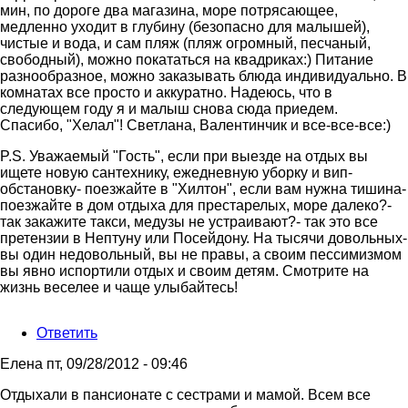
мин, по дороге два магазина, море потрясающее,
медленно уходит в глубину (безопасно для малышей),
чистые и вода, и сам пляж (пляж огромный, песчаный,
свободный), можно покататься на квадриках:) Питание
разнообразное, можно заказывать блюда индивидуально. В
комнатах все просто и аккуратно. Надеюсь, что в
следующем году я и малыш снова сюда приедем.
Спасибо, "Хелал"! Светлана, Валентинчик и все-все-все:)
P.S. Уважаемый "Гость", если при выезде на отдых вы
ищете новую сантехнику, ежедневную уборку и вип-
обстановку- поезжайте в "Хилтон", если вам нужна тишина-
поезжайте в дом отдыха для престарелых, море далеко?-
так закажите такси, медузы не устраивают?- так это все
претензии в Нептуну или Посейдону. На тысячи довольных-
вы один недовольный, вы не правы, а своим пессимизмом
вы явно испортили отдых и своим детям. Смотрите на
жизнь веселее и чаще улыбайтесь!
Ответить
Елена
пт, 09/28/2012 - 09:46
Отдыхали в пансионате с сестрами и мамой. Всем все