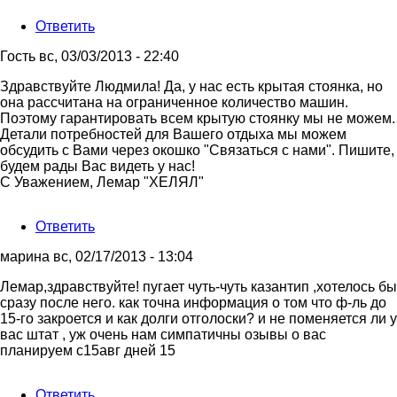
Ответить
Гость
вс, 03/03/2013 - 22:40
Ответ
Здравствуйте Людмила! Да, у нас есть крытая стоянка, но
на
она рассчитана на ограниченное количество машин.
Здравствуйте!
Поэтому гарантировать всем крытую стоянку мы не можем.
Скажите,
Детали потребностей для Вашего отдыха мы можем
для
обсудить с Вами через окошко "Связаться с нами". Пишите,
от
будем рады Вас видеть у нас!
Людмила
С Уважением, Лемар "ХЕЛЯЛ"
Ответить
марина
вс, 02/17/2013 - 13:04
Лемар,здравствуйте! пугает чуть-чуть казантип ,хотелось бы
сразу после него. как точна информация о том что ф-ль до
15-го закроется и как долги отголоски? и не поменяется ли у
вас штат , уж очень нам симпатичны озывы о вас
планируем с15авг дней 15
Ответить