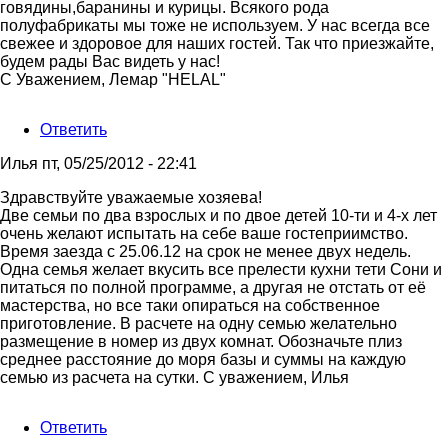
на
говядины,баранины и курицы. Всякого рода
Здравствуйте.
полуфабрикаты мы тоже не используем. У нас всегда все
Можно
свежее и здоровое для наших гостей. Так что приезжайте,
у
будем рады Вас видеть у нас!
Вас
С Уважением, Лемар "HELAL"
от
Магомед
Ответить
Илья
пт, 05/25/2012 - 22:41
Здравствуйте уважаемые хозяева!
Две семьи по два взрослых и по двое детей 10-ти и 4-х лет
очень желают испытать на себе ваше гостеприимство.
Время заезда с 25.06.12 на срок не менее двух недель.
Одна семья желает вкусить все прелести кухни тети Сони и
питаться по полной программе, а другая не отстать от её
мастерства, но все таки опираться на собственное
приготовление. В расчете на одну семью желательно
размещение в номер из двух комнат. Обозначьте плиз
среднее расстояние до моря базы и суммы на каждую
семью из расчета на сутки. С уважением, Илья
Ответить