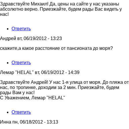
Ответ
Здравствуйте Михаил! Да, цены на сайте у нас указаны
на
абсолютно верно. Приезжайте, будем рады Вас видеть у
Здравствуйте,
нас!
Лемар!
Я
Ответить
хотел
от
Андрей
вт, 06/19/2012 - 13:23
Михаил
скажите,а какое расстояние от пансионата до моря?
Ответить
Лемар "HELAL"
вт, 06/19/2012 - 14:39
Ответ
Здравствуйте Андрей! У нас 1-я улица от моря. До пляжа от
на
нас, по тропинке, доходим за 2 мин. Приезжайте, будем
скажите,а
рады Вам у нас!
какое
С Уважением, Лемар "HELAL"
расстояние
от
Ответить
от
Андрей
Инна
пн, 06/18/2012 - 13:13