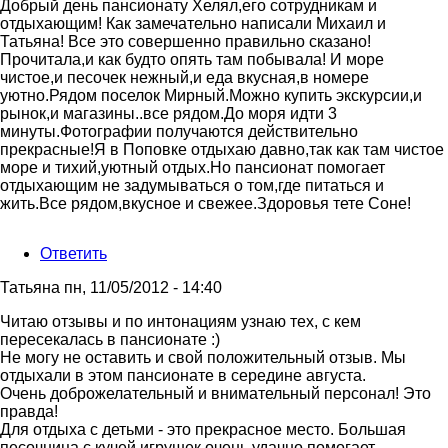
Ответ
Добрый день пансионату Хелял,его сотрудникам и
на
отдыхающим! Как замечательно написали Михаил и
Всем
Татьяна! Все это совершенно правильно сказано!
привет
Прочитала,и как будто опять там побывала! И море
из
чистое,и песочек нежный,и еда вкусная,в номере
западной
уютно.Рядом поселок Мирный.Можно купить экскурсии,и
от
рынок,и магазины..все рядом.До моря идти 3
Михаил
минуты.Фотографии получаются действительно
и
прекрасные!Я в Поповке отдыхаю давно,так как там чистое
Татьяна
море и тихий,уютный отдых.Но пансионат помогает
отдыхающим не задумываться о том,где питаться и
жить.Все рядом,вкусное и свежее.Здоровья тете Соне!
Ответить
Татьяна
пн, 11/05/2012 - 14:40
Читаю отзывы и по интонациям узнаю тех, с кем
пересекалась в пансионате :)
Не могу не оставить и свой положительный отзыв. Мы
отдыхали в этом пансионате в середине августа.
Очень доброжелательный и внимательный персонал! Это
правда!
Для отдыха с детьми - это прекрасное место. Большая
песочница с кучей игрушек очень удачно помогает