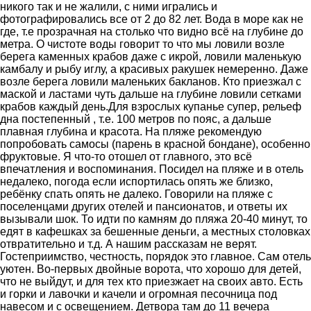
никого так и не жалили, с ними игрались и
фотографировались все от 2 до 82 лет. Вода в море как не
где, т.е прозрачная на столько что видно всё на глубине до
метра. О чистоте воды говорит то что мы ловили возле
берега каменных крабов даже с икрой, ловили маленькую
камбалу и рыбу иглу, а красивых ракушек немеренно. Даже
возле берега ловили маленьких бакланов. Кто приезжал с
маской и ластами чуть дальше на глубине ловили сетками
крабов каждый день.Для взрослых купанье супер, рельеф
дна постепенный , т.е. 100 метров по пояс, а дальше
плавная глубина и красота. На пляже рекомендую
попробовать самосы (парень в красной бондане), особенно
фруктовые. Я что-то отошел от главного, это всё
впечатления и воспоминания. Посидел на пляже и в отель
недалеко, погода если испортилась опять же близко,
ребёнку спать опять не далеко. Говорили на пляже с
поселенцами других отелей и пансионатов, и ответы их
вызывали шок. То идти по камням до пляжа 20-40 минут, то
едят в кафешках за бешенные деньги, а местных столовках
отвратительно и т.д. А нашим рассказам не верят.
Гостеприимство, честность, порядок это главное. Сам отель
уютен. Во-первых двойные ворота, что хорошо для детей,
что не выйдут, и для тех кто приезжает на своих авто. Есть
и горки и лавочки и качели и огромная песочница под
навесом и с освещением. Детвора там до 11 вечера