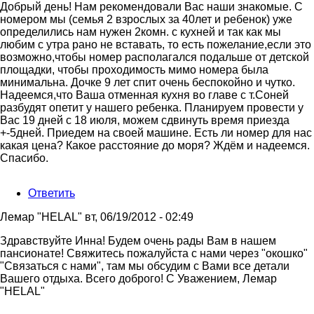
Добрый день! Нам рекомендовали Вас наши знакомые. С
номером мы (семья 2 взрослых за 40лет и ребенок) уже
определились нам нужен 2комн. с кухней и так как мы
любим с утра рано не вставать, то есть пожелание,если это
возможно,чтобы номер располагался подальше от детской
площадки, чтобы проходимость мимо номера была
минимальна. Дочке 9 лет спит очень беспокойно и чутко.
Надеемся,что Ваша отменная кухня во главе с т.Соней
разбудят опетит у нашего ребенка. Планируем провести у
Вас 19 дней с 18 июля, можем сдвинуть время приезда
+-5дней. Приедем на своей машине. Есть ли номер для нас
какая цена? Какое расстояние до моря? Ждём и надеемся.
Спасибо.
Ответить
Лемар "HELAL"
вт, 06/19/2012 - 02:49
Ответ
Здравствуйте Инна! Будем очень рады Вам в нашем
на
пансионате! Свяжитесь пожалуйста с нами через "окошко"
Добрый
"Связаться с нами", там мы обсудим с Вами все детали
день!
Вашего отдыха. Всего доброго! С Уважением, Лемар
Нам
"HELAL"
от