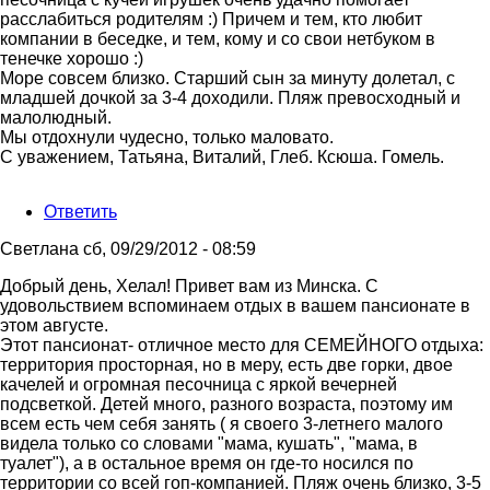
расслабиться родителям :) Причем и тем, кто любит
компании в беседке, и тем, кому и со свои нетбуком в
тенечке хорошо :)
Море совсем близко. Старший сын за минуту долетал, с
младшей дочкой за 3-4 доходили. Пляж превосходный и
малолюдный.
Мы отдохнули чудесно, только маловато.
С уважением, Татьяна, Виталий, Глеб. Ксюша. Гомель.
Ответить
Светлана
сб, 09/29/2012 - 08:59
Добрый день, Хелал! Привет вам из Минска. С
удовольствием вспоминаем отдых в вашем пансионате в
этом августе.
Этот пансионат- отличное место для СЕМЕЙНОГО отдыха:
территория просторная, но в меру, есть две горки, двое
качелей и огромная песочница с яркой вечерней
подсветкой. Детей много, разного возраста, поэтому им
всем есть чем себя занять ( я своего 3-летнего малого
видела только со словами "мама, кушать", "мама, в
туалет"), а в остальное время он где-то носился по
территории со всей гоп-компанией. Пляж очень близко, 3-5