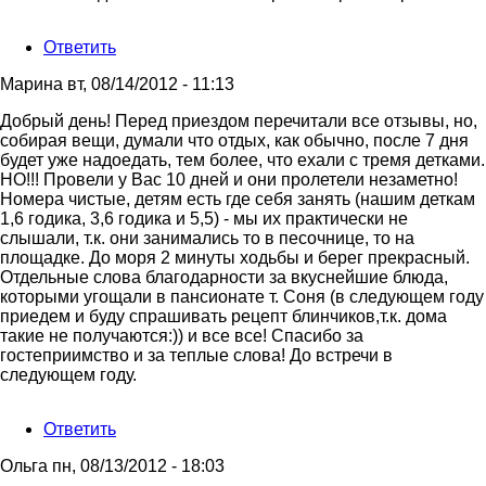
на
Интересно,удалят
Ответить
мой
отзыв?
Марина
вт, 08/14/2012 - 11:13
от
Гость
Добрый день! Перед приездом перечитали все отзывы, но,
собирая вещи, думали что отдых, как обычно, после 7 дня
будет уже надоедать, тем более, что ехали с тремя детками.
НО!!! Провели у Вас 10 дней и они пролетели незаметно!
Номера чистые, детям есть где себя занять (нашим деткам
1,6 годика, 3,6 годика и 5,5) - мы их практически не
слышали, т.к. они занимались то в песочнице, то на
площадке. До моря 2 минуты ходьбы и берег прекрасный.
Отдельные слова благодарности за вкуснейшие блюда,
которыми угощали в пансионате т. Соня (в следующем году
приедем и буду спрашивать рецепт блинчиков,т.к. дома
такие не получаются:)) и все все! Спасибо за
гостеприимство и за теплые слова! До встречи в
следующем году.
Ответить
Ольга
пн, 08/13/2012 - 18:03