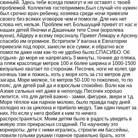
свиньёй. Здесь тебе всегда помогут и не оставят с твоей
проблемой. Коллектив гостеприимен.Был случай что нужен
был срочно врач ребенку, хозяева среди ночи привезли
своего без всяких уговоров чем и помогли. Для них нет
слова нет, нельзя. Проблем нет. Большущий привет от нас и
наших детей Яночки и Дашеньки тете Сони (королева
кухни), Айдеру и всему персоналу. Привет Лемару и Арсену
спасибо им огромное. Встретили У вагона в Евпатории
привезли под порог, занесли все сумки, и обратно все
помогли даже нам как-то не удобно было.СПАСИБО. Об
отдыхе- до моря не напрягаясь 3 минуты, точнее до пляжа,
а пляж красотище метров 100 и более ширина и 1000-1500
визуально хватает по сторонам. Песочек, ноги не колет, где
хочешь там и ложись, хоть у моря хоть за сто метров для
загара. Море мелкое, т.е метров 50-100 то поколено, то по
пояс, для детей рай да и взрослым спокойно. Волн как на
Азове сильных нет даже в непогоду. Песочек хорошо
лепится, что для детей важно - замки, фигурки, звери и т.д.
Море тёплое как парное молоко, было правда пару дней
холодно из-за циклона и прибило медуз. Там один пишет за
них. Но если у него фобия к ним то нечего
распространяться. Моим детям было в радость увидеть в
живую этих прекрасных созданий. По научному это
корнероты. дети с ними игрались, строили им бассейны,
ловили голыми руками главное правильно брать, хотя