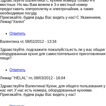
Ответ
Здравствуйте Валентина! С кухней номера только 4-х
на
местные. Но мы Вам можем в 3-х местный номер
Здравствуйте,
предоставить элетроплитку и электрочайник, а также
Лемар!
необходимую посуду.
от
Приезжайте, будем рады Вас видеть у нас! С Уважением,
Валентина
Лемар"Хелял"
Ответить
Валентина
чт, 08/02/2012 - 13:34
Здравствуйте, подскажите пожалуйста,есть ли у вас общая
оборудованная кухня для самостоятельного приготовления
пищи?
Ответить
Лемар "HELAL"
пт, 08/03/2012 - 16:04
Ответ
Здравствуйте Валентина! Кухни, для общего пользования у
на
нас нет. У нас есть номера, оборудованные кухнями.
Здравствуйте,
Приезжайте, будем рады Вас видеть у нас!
подскажите
от