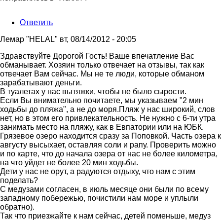
Ответить
Лемар "HELAL"
вт, 08/14/2012 - 20:05
Ответ
Здравствуйте Дорогой Гость! Ваше впечатление Вас
на
обманывает. Хозяин только отвечает на отзывы, так как
Интересно,удалят
отвечает Вам сейчас. Мы не те люди, которые обманом
мой
зарабатывают деньги.
отзыв?
В туалетах у нас вытяжки, чтобы не было сырости.
от
Если Вы внимательно почитаете, мы указываем "2 мин
Гость
ходьбы до пляжа", а не до моря.Пляж у нас широкий, слов
нет, но в этом его привлекательность. Не нужно с 6-ти утра
занимать место на пляжу, как в Евпатории или на ЮБК.
Грязевое озеро находится сразу за Поповкой. Часть озера к
августу высыхает, оставляя соли и рапу. Проверить можно
и по карте, что до начала озера от нас не более километра,
на что уйдет не более 20 мин ходьбы.
Дети у нас не орут, а радуются отдыху, что нам с этим
поделать?
С медузами согласен, в июль месяце они были по всему
западному побережью, почистили нам море и уплыли
обратно).
Так что приезжайте к нам сейчас, детей поменьше, медуз