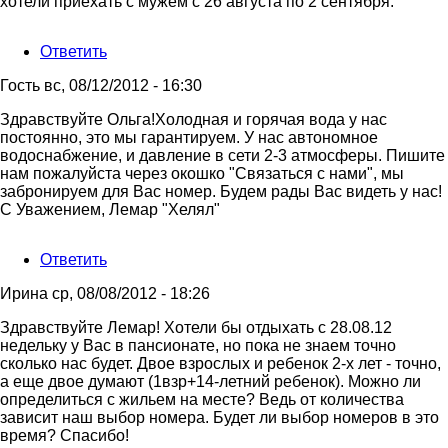
хотели приехать с мужем с 26 августа по 2 сентября.
Ответить
Гость
вс, 08/12/2012 - 16:30
Ответ
Здравствуйте Ольга!Холодная и горячая вода у нас
на
постоянно, это мы гарантируем. У нас автономное
Здравствуйте.Скажите,пожалуйс
водоснабжение, и давление в сети 2-3 атмосферы. Пишите
от
нам пожалуйста через окошко "Связаться с нами", мы
Ольга
забронируем для Вас номер. Будем рады Вас видеть у нас!
С Уважением, Лемар "Хелял"
Ответить
Ирина
ср, 08/08/2012 - 18:26
Здравствуйте Лемар! Хотели бы отдыхать с 28.08.12
недельку у Вас в пансионате, но пока не знаем точно
сколько нас будет. Двое взрослых и ребенок 2-х лет - точно,
а еще двое думают (1взр+14-летний ребенок). Можно ли
определиться с жильем на месте? Ведь от количества
зависит наш выбор номера. Будет ли выбор номеров в это
время? Спасибо!