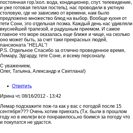
постоянная гор.\хол. вода, кондиционер, спут. телевидение,
и уже готовая теплая постель), нас проводили в уютную
столовую, где не зависимо от времени, нам было
предложено множество блюд на выбор. Вообще кухня от
тети Сони, это отдельная поэма. Каждый день нас удивляли
вкуснейшей трапезой, и радушным приемом. И самое
главное что море оказалась еще ближе и чище, на сколько
оно может быть, за счет таки прекрасных людей,
пансионата "HELAL"!
P.S. Отдельное Спасибо за отлично проведенное время,
Лемару, Эдгарду, тете Соне, и всему персоналу.
С уважением,
Олег, Татьяна, Александр и Светлана!)
Ответить
Ирина
чт, 08/16/2012 - 13:42
Лемар подскажите пож-та как у вас с погодой после 15
сентября??? Очень хотим приехать (Т.к. были в прошлом
году но в июле)и все понравилось,но боимся за погоду что
и покупатся не удастся.