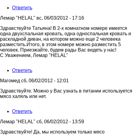
Ответить
Лемар "HELAL"
вс, 06/03/2012 - 17:16
Ответ
Здравствуйте Татьяна! В 2-х комнатном номере имеется
на
одна двухспальная кровать, одна односпальная кровать и
сколько
раскладной диван, на котором можно еще 2 человека
человек
разместить.Итого, в этом номере можно разместить 5
может
человек. Приезжайте, будем рады Вас видеть у нас!
от
С Уважением, Лемар "HELAL"
Татьяна
Ответить
Магомед
сб, 06/02/2012 - 12:01
Здравствуйте. Можно у Вас узнать в питании используется
мясо халяль или нет.
Ответить
Лемар "HELAL"
сб, 06/02/2012 - 13:59
Ответ
Здравствуйте! Да, мы используем только мясо