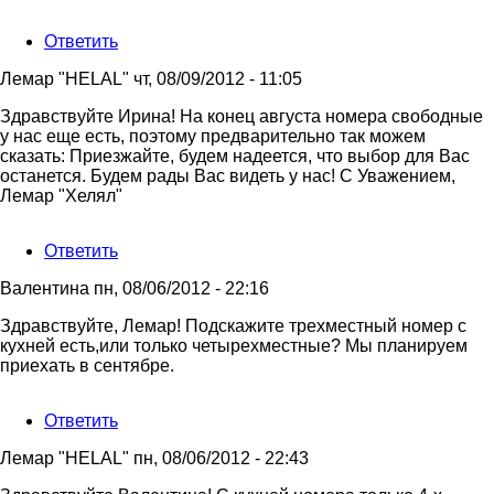
Ответить
Лемар "HELAL"
чт, 08/09/2012 - 11:05
Ответ
Здравствуйте Ирина! На конец августа номера свободные
на
у нас еще есть, поэтому предварительно так можем
Здравствуйте
сказать: Приезжайте, будем надеется, что выбор для Вас
Лемар!
останется. Будем рады Вас видеть у нас! С Уважением,
Хотели
Лемар "Хелял"
бы
от
Ответить
Ирина
Валентина
пн, 08/06/2012 - 22:16
Здравствуйте, Лемар! Подскажите трехместный номер с
кухней есть,или только четырехместные? Мы планируем
приехать в сентябре.
Ответить
Лемар "HELAL"
пн, 08/06/2012 - 22:43