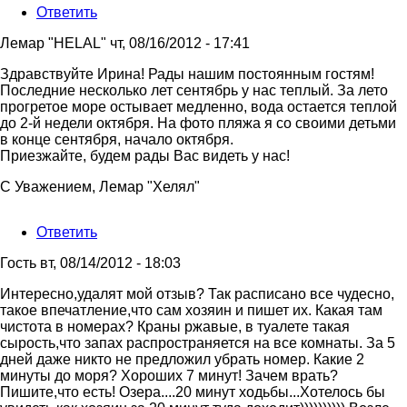
Ответить
Лемар "HELAL"
чт, 08/16/2012 - 17:41
Ответ
Здравствуйте Ирина! Рады нашим постоянным гостям!
на
Последние несколько лет сентябрь у нас теплый. За лето
Лемар
прогретое море остывает медленно, вода остается теплой
подскажите
до 2-й недели октября. На фото пляжа я со своими детьми
пож-
в конце сентября, начало октября.
та
Приезжайте, будем рады Вас видеть у нас!
как
С Уважением, Лемар "Хелял"
у
от
Ирина
Ответить
Гость
вт, 08/14/2012 - 18:03
Интересно,удалят мой отзыв? Так расписано все чудесно,
такое впечатление,что сам хозяин и пишет их. Какая там
чистота в номерах? Краны ржавые, в туалете такая
сырость,что запах распространяется на все комнаты. За 5
дней даже никто не предложил убрать номер. Какие 2
минуты до моря? Хороших 7 минут! Зачем врать?
Пишите,что есть! Озера....20 минут ходьбы...Хотелось бы