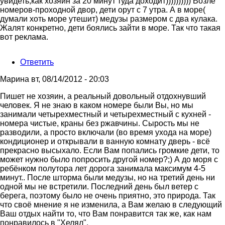
увидеть,как хозяин за 20 минут туда доходит)))))))))) Возле
номеров-проходной двор, дети орут с 7 утра. А в море(
думали хоть море утешит) медузы размером с два кулака.
Жалят конкретно, дети боялись зайти в море. Так что такая
вот реклама.
Ответить
Марина
вт, 08/14/2012 - 20:03
Ответ
Пишет не хозяин, а реальный довольный отдохнувший
на
человек. Я не знаю в каком номере были Вы, но мы
Интересно,удалят
занимали четырехместный и четырехместный с кухней -
мой
номера чистые, краны без ржавчины. Сырость мы не
отзыв?
разводили, а просто включали (во время ухода на море)
от
кондиционер и открывали в ванную комнату дверь - всё
Гость
прекрасно высыхало. Если Вам попались громкие дети, то
может нужно было попросить другой номер?;) А до моря с
ребёнком полутора лет дорога занимала максимум 4-5
минут.. После шторма были медузы, но на третий день ни
одной мы не встретили. Последний день был ветер с
берега, поэтому было не очень приятно, это природа. Так
что своё мнение я не изменила, а Вам желаю в следующий
Ваш отдых найти то, что Вам понравится так же, как нам
понравилось в "Хелял".