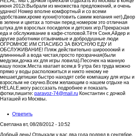
HELAL. Мы с дочкой приехали отдыхать из Москвы в конце
июня 2012г.Выбрали из множества предложений, и очень
удачно! Номер вполне комфортный и со всеми
удобствами,кроме кухни(готовить самим желания нет).Двор
в зелени и цветах а топчан перед номером это отличная
штука для взрослых посиделок и детских игр.Прекрасная
еда и обслуживание в кафе-столовой.Тётя Соня,Айдер и
другие работники отзывчивые и добродушные люди
ОГРОМНОЕ ИМ СПАСИБО ЗА ВКУСНУЮ ЕДУ И
ОБСЛУЖИВАНИЕ! Пляж действительно широооокий и
длинннный а вода чистая,просто прозрачная(были
медузки,дочка их для игры ловила).Песочек на манную
кашу похож.Места хватает всем,в 9 утра без труда можно
прямо у воды расположиться и никто некому не
мешает,детишки быстро находят себе компашку для игры и
взрослым не скучно.Всем желающим о нашем отдыхе на
HELALE,могу расссазать подробнее и показать
фотки,пишите:
paravoz-74@mail.ru
Константин с дочкой
Наташей из Москвы.
Ответить
Светлана
вт, 08/28/2012 - 10:52
Добрый день! Отдыхали у вас два года подряд в сентябре.