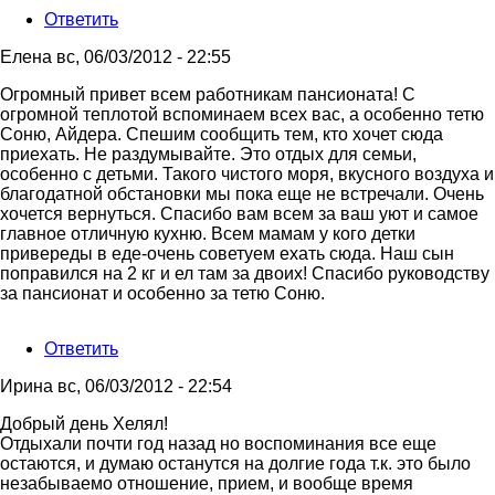
Инна
Ответить
Елена
вс, 06/03/2012 - 22:55
Огромный привет всем работникам пансионата! С
огромной теплотой вспоминаем всех вас, а особенно тетю
Соню, Айдера. Спешим сообщить тем, кто хочет сюда
приехать. Не раздумывайте. Это отдых для семьи,
особенно с детьми. Такого чистого моря, вкусного воздуха и
благодатной обстановки мы пока еще не встречали. Очень
хочется вернуться. Спасибо вам всем за ваш уют и самое
главное отличную кухню. Всем мамам у кого детки
привереды в еде-очень советуем ехать сюда. Наш сын
поправился на 2 кг и ел там за двоих! Спасибо руководству
за пансионат и особенно за тетю Соню.
Ответить
Ирина
вс, 06/03/2012 - 22:54
Добрый день Хелял!
Отдыхали почти год назад но воспоминания все еще
остаются, и думаю останутся на долгие года т.к. это было
незабываемо отношение, прием, и вообще время