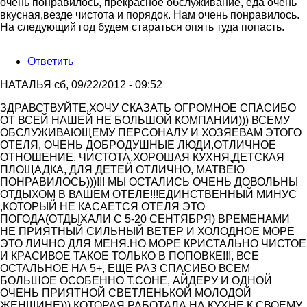
очень понравилось, прекрасное обслуживание, еда очень
вкусная,везде чистота и порядок. Нам очень понравилось.
На следующий год будем стараться опять туда попасть.
Ответить
НАТАЛЬЯ
сб, 09/22/2012 - 09:52
ЗДРАВСТВУЙТЕ,ХОЧУ СКАЗАТЬ ОГРОМНОЕ СПАСИБО
ОТ ВСЕЙ НАШЕЙ НЕ БОЛЬШОЙ КОМПАНИИ))) ВСЕМУ
ОБСЛУЖИВАЮЩЕМУ ПЕРСОНАЛУ И ХОЗЯЕВАМ ЭТОГО
ОТЕЛЯ, ОЧЕНЬ ДОБРОДУШНЫЕ ЛЮДИ,ОТЛИЧНОЕ
ОТНОШЕНИЕ, ЧИСТОТА,ХОРОШАЯ КУХНЯ,ДЕТСКАЯ
ПЛОЩАДКА, ДЛЯ ДЕТЕЙ ОТЛИЧНО, МАТВЕЮ
ПОНРАВИЛОСЬ)))!!! МЫ ОСТАЛИСЬ ОЧЕНЬ ДОВОЛЬНЫ
ОТДЫХОМ В ВАШЕМ ОТЕЛЕ!!!ЕДИНСТВЕННЫЙ МИНУС
,КОТОРЫЙ НЕ КАСАЕТСЯ ОТЕЛЯ ЭТО
ПОГОДА(ОТДЫХАЛИ С 5-20 СЕНТЯБРЯ) ВРЕМЕНАМИ
НЕ ПРИЯТНЫЙ СИЛЬНЫЙ ВЕТЕР И ХОЛОДНОЕ МОРЕ
ЭТО ЛИЧНО ДЛЯ МЕНЯ.НО МОРЕ КРИСТАЛЬНО ЧИСТОЕ
И КРАСИВОЕ ТАКОЕ ТОЛЬКО В ПОПОВКЕ!!!, ВСЕ
ОСТАЛЬНОЕ НА 5+, ЕЩЕ РАЗ СПАСИБО ВСЕМ
БОЛЬШОЕ ОСОБЕННО Т.СОНЕ, АЙДЕРУ И ОДНОЙ
ОЧЕНЬ ПРИЯТНОЙ СВЕТЛЕНЬКОЙ МОЛОДОЙ
ЖЕНЩИНЕ))) КОТОРАЯ РАБОТАЛА НА КУХНЕ К СВОЕМУ