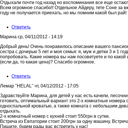
Отдыхали почти год назад но воспоминания все еще остают
Всем огромное спасибо!! Отдельное Айдеру, тете Соне за вк
году не получается приехать, но мы помним какой был рай!
Ответить
Марина
ср, 04/11/2012 - 14:19
Добрый день! Очень понравилось описание вашего пансиона
сестра с дочерью 5 лет и моя семья: я, муж и детки 3 и 1 г
попробовать. Какие номера вы нам посоветуете и по какой ц
(если да, то какая цена)? Спасибо огромное.
Ответить
Лемар "HELAL"
чт, 04/12/2012 - 17:05
Ответ
Здравствуйте Марина, для детей у нас есть качели, песочни
на
готовить, оптимальный вариант это 2-х комнатные номера 
Добрый
односпальной кроватью, а также комната с небольшим диван
день!
отдыхать.
Очень
2-х комнатный номер с кухней стоит 550грн в сутки.
от
Встреча из Евпатории стоит 200грн за одну машину. Встреч
Марина
Пишите, будем рады вас встретить у нас!