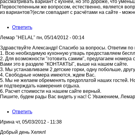
рассматривать вариант с кухней, но это дороже, что умень
Первостепенным же вопросом, естественно, является воп
из вариантов?(если совпадает с расчётами на сайте - можно
Ответить
Лемар "HELAL"
пн, 05/14/2012 - 00:14
Ответ
Здравствуйте Александр! Спасибо за вопросы. Ответим по 
на
1. Всю необходимую кухонную утварь предоставляем беспла
Доброго
2. Для возможности "готовить самим", предлагаем номера 
времени
Вами это в разделе "КОНТАКТЫ", выше на нашем сайте.
суток,
3. Мы устанавливаем 2 детские горки, одну побольше, друг
Helal!
4. Свободные номера имеются, ждем Вас.
от
5. Мы не желаем обременять предоплатой наших гостей. Но
Александр
и подтверждать намерения отдыха.
6. Расчет стоимости на нашем сайте верный.
Пишите, будем рады Вас видеть у нас! С Уважением, Лема
Ответить
Ирина
чт, 05/03/2012 - 11:38
Добрый день Хелял!