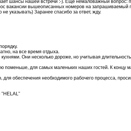
шает шансы нашей встречи :-). Ещё немаловажный вопрос: п
рос вакансии вышеописанных номеров на запрашиваемый п
 не указывать) Заранее спасибо за ответ, жду.
порядку.
тно, на все время отдыха.
с кухнями. Они несколько дороже, но учитывая длительност
ую поменьше, для самых маленьких наших гостей. К концу ма
, для обеспечения необходимого рабочего процесса, просим
р "HELAL"