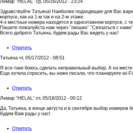
Лемар "HELAL"
ср, 05/16/2012 - 23:24
Ответ
Здравствуйте Татьяна! Наиболее подходящие для Вас вари
на
корпусе, как на 1-м так и на 2-м этаже.
Планируем
4-х местные номера находятся в одноэтажном корпусе, с т
отдыхать
Пишите пожалуйста нам через "окошко" "Связаться с нами"
с
Всего доброго Татьяна, будем рады Вас видеть у нас!
26.08
по
Ответить
от
Татьяна
Татьяна
чт, 05/17/2012 - 08:51
Ответ
Я все-таки боюсь сделать неправильный выбор. А на месте
на
Еще хотела спросить, вы ниже писали, что планируете wi-F
Здравствуйте
Татьяна!
Ответить
от
Лемар
Лемар "HELAL"
пт, 05/18/2012 - 00:12
"HELAL"
Ответ
Да, Татьяна, в конце августа и в сентябре выбор номеров б
на
будем Вам рады у нас!
Я
все-
Ответить
таки