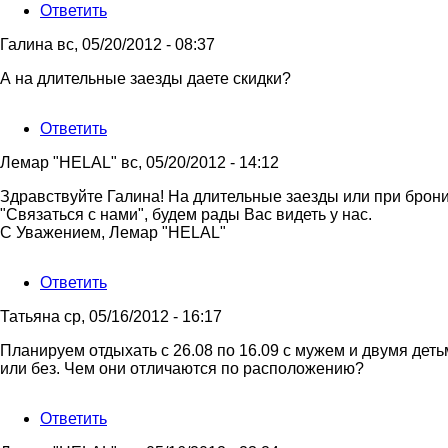
Ответить
Илья
Галина
вс, 05/20/2012 - 08:37
А на длительные заезды даете скидки?
Ответить
Лемар "HELAL"
вс, 05/20/2012 - 14:12
Ответ
Здравствуйте Галина! На длительные заезды или при брони
на
"Связаться с нами", будем рады Вас видеть у нас.
А
С Уважением, Лемар "HELAL"
на
длительные
Ответить
заезды
даете
Татьяна
ср, 05/16/2012 - 16:17
от
Галина
Планируем отдыхать с 26.08 по 16.09 с мужем и двумя деть
или без. Чем они отличаются по расположению?
Ответить