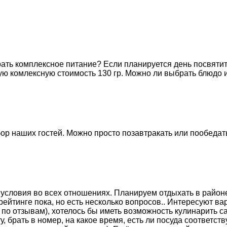
ать комплексное питание? Если планируется день посвятить 
ную комлексную стоимость 130 гр. Можно ли выбрать блюдо 
р наших гостей. Можно просто позавтракать или пообедать
условия во всех отношениях. Планируем отдыхать в районе П
йтинге пока, но есть несколько вопросов.. Интересуют вари
о отзывам), хотелось бы иметь возможность кулинарить са
ту, брать в номер, на какое время, есть ли посуда соответ