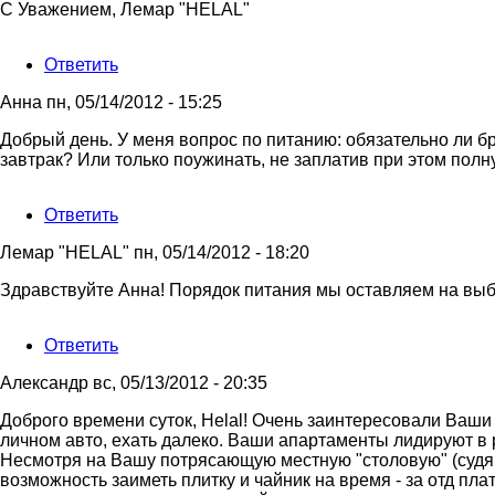
Здравствуйте!
С Уважением, Лемар "HELAL"
Хотели
бы
Ответить
от
Виктория
Анна
пн, 05/14/2012 - 15:25
Добрый день. У меня вопрос по питанию: обязательно ли бр
завтрак? Или только поужинать, не заплатив при этом пол
Ответить
Лемар "HELAL"
пн, 05/14/2012 - 18:20
Ответ
Здравствуйте Анна! Порядок питания мы оставляем на выбо
на
Добрый
Ответить
день.
У
Александр
вс, 05/13/2012 - 20:35
меня
вопрос
Доброго времени суток, Helal! Очень заинтересовали Ваши 
по
личном авто, ехать далеко. Ваши апартаменты лидируют в ре
от
Несмотря на Вашу потрясающую местную "столовую" (судя п
Анна
возможность заиметь плитку и чайник на время - за отд пла