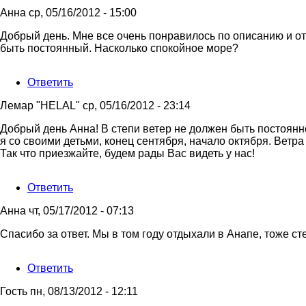
боюсь
Анна
ср, 05/16/2012 - 15:00
сделать
от
Добрый день. Мне все очень понравилось по описанию и от
Татьяна
быть постоянный. Насколько спокойное море?
Ответить
Лемар "HELAL"
ср, 05/16/2012 - 23:14
Ответ
Добрый день Анна! В степи ветер не должен быть постоянн
на
я со своими детьми, конец сентября, начало октября. Ветра
Добрый
Так что приезжайте, будем рады Вас видеть у нас!
день.
Мне
Ответить
все
очень
Анна
чт, 05/17/2012 - 07:13
от
Анна
Ответ
Спасибо за ответ. Мы в том году отдыхали в Анапе, тоже ст
на
Добрый
Ответить
день
Анна!
Гость
пн, 08/13/2012 - 12:11
В