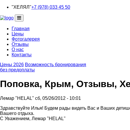
Перейти
"ХЕЛЯЛ"
+7 (978) 033 45 50
к
основному
содержанию
Главная
Цены
Основная
Фотогалерея
навигация
Отзывы
О нас
Контакты
Цены 2026
Возможность бронирования
без предоплаты
Поповка, Крым, Отзывы, Х
Лемар "HELAL"
сб, 05/26/2012 - 10:01
Ответ
Здравствуйте Илья! Будем рады видеть Вас и Ваших детише
на
Вашего отдыха.
Здравствуйте
С Уважением, Лемар "HELAL"
уважаемые
от