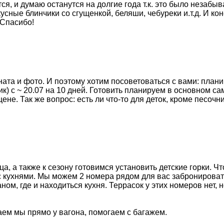
ся, и думаю останутся на долгие года т.к. это было незаб
усные блинчики со сгущенкой, беляши, чебуреки и.т.д. И ко
 Спасибо!
та и фото. И поэтому хотим посоветоваться с вами: плани
одик) с ~ 20.07 на 10 дней. Готовить планируем в основном 
ене. Так же вопрос: есть ли что-то для деток, кроме песоч
ца, а также к сезону готовимся установить детские горки. Ч
с кухнями. Мы можем 2 номера рядом для вас забронировать
ом, где и находиться кухня. Террасок у этих номеров нет, 
аем мы прямо у вагона, помогаем с багажем.