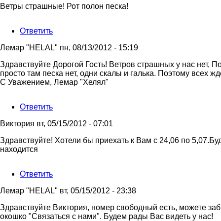
степи
Ответ
Ветры страшные! Рот полон песка!
от
на
Лемар
Добрый
"HELAL"
Ответить
день.
Мне
Лемар "HELAL"
пн, 08/13/2012 - 15:19
все
очень
Ответ
Здравствуйте Дорогой Гость! Ветров страшных у нас нет, 
от
на
просто там песка нет, одни скалы и галька. Поэтому всех 
Анна
Ветры
С Уважением, Лемар "Хелял"
страшные!
Рот
Ответить
полон
от
Виктория
вт, 05/15/2012 - 07:01
Гость
Здравствуйте! Хотели бы приехать к Вам с 24,06 по 5,07.Б
находится
Ответить
Лемар "HELAL"
вт, 05/15/2012 - 23:38
Ответ
Здравствуйте Виктория, номер свободный есть, можете за
на
окошко "Связаться с нами". Будем рады Вас видеть у нас!